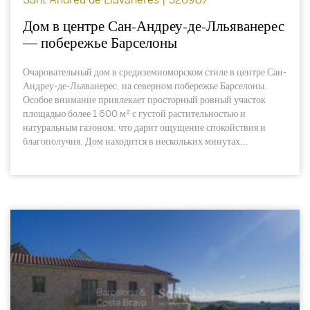
Sant Andreu de Llavaneres | 326987
Дом в центре Сан-Андреу-де-Лльяванерес
— побережье Барселоны
Очаровательный дом в средиземноморском стиле в центре Сан-
Андреу-де-Льяванерес, на северном побережье Барселоны.
Особое внимание привлекает просторный ровный участок
площадью более 1 600 м² с густой растительностью и
натуральным газоном, что дарит ощущение спокойствия и
благополучия. Дом находится в нескольких минутах...