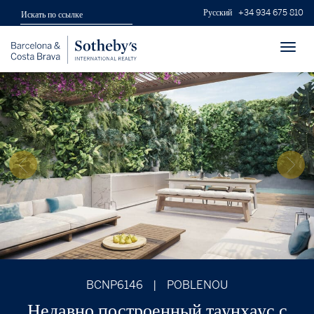
Русский
+34 934 675 810
Toggl
navig
BCNP6146
|
POBLENOU
Недавно построенный таунхаус с