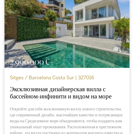
2.990.000 €
Sitges / Barcelona Costa Sur | 327016
Эксклюзивная дизайнерская вилла с
бассейном-инфинити и видом на море
Откройте для себя эксклюзивную виллу нового строительства,
где современный дизайн, высочайшее качество и потрясающие
виды на Средиземное море объединяются, чтобы подарить вам
уникальный опыт проживания. Расположенная в престижном
районе, эта вилла построена из материалов высшего качества и