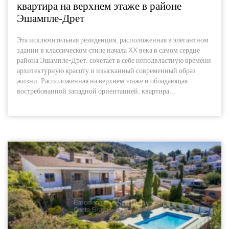
квартира на верхнем этаже в районе
Эшампле-Дрет
Эта исключительная резиденция, расположенная в элегантном
здании в классическом стиле начала XX века в самом сердце
района Эшампле-Дрет, сочетает в себе неподвластную времени
архитектурную красоту и изысканный современный образ
жизни. Расположенная на верхнем этаже и обладающая
востребованной западной ориентацией, квартира...