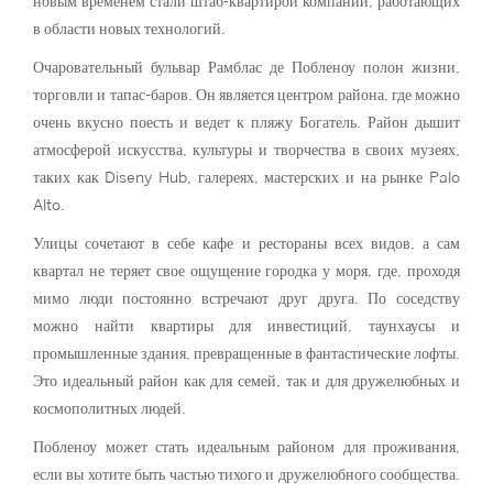
новым временем стали штаб-квартирой компаний, работающих
в области новых технологий.
Очаровательный бульвар Рамблас де Побленоу полон жизни,
торговли и тапас-баров. Он является центром района, где можно
очень вкусно поесть и ведет к пляжу Богатель. Район дышит
атмосферой искусства, культуры и творчества в своих музеях,
таких как Diseny Hub, галереях, мастерских и на рынке Palo
Alto.
Улицы сочетают в себе кафе и рестораны всех видов, а сам
квартал не теряет свое ощущение городка у моря, где, проходя
мимо люди постоянно встречают друг друга. По соседству
можно найти квартиры для инвестиций, таунхаусы и
промышленные здания, превращенные в фантастические лофты.
Это идеальный район как для семей, так и для дружелюбных и
космополитных людей.
Побленоу может стать идеальным районом для проживания,
если вы хотите быть частью тихого и дружелюбного сообщества.