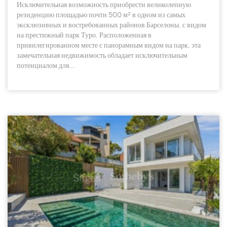
Исключительная возможность приобрести великолепную
резиденцию площадью почти 500 м² в одном из самых
эксклюзивных и востребованных районов Барселоны, с видом
на престижный парк Туро. Расположенная в
привилегированном месте с панорамным видом на парк, эта
замечательная недвижимость обладает исключительным
потенциалом для...