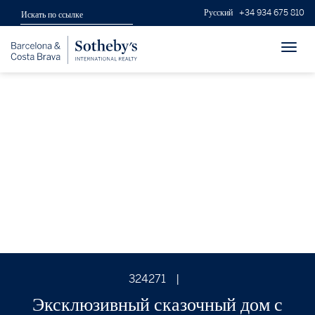
Русский
+34 934 675 810
Toggl
navig
324271
|
Эксклюзивный сказочный дом с