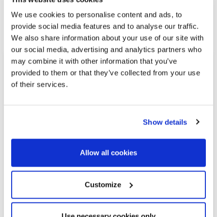
Просмотреть другие похожие
We use cookies to personalise content and ads, to
provide social media features and to analyse our traffic.
объекты недвижимости
We also share information about your use of our site with
our social media, advertising and analytics partners who
may combine it with other information that you’ve
provided to them or that they’ve collected from your use
of their services.
Show details
Allow all cookies
5.500.000 €
Customize
Roses | 326818
Место, где роскошь и морской образ
Use necessary cookies only