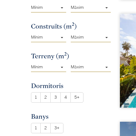
Mínim
Màxim
2
Construïts (m
)
Mínim
Màxim
2
Terreny (m
)
Mínim
Màxim
Dormitoris
1
2
3
4
5+
Banys
1
2
3+