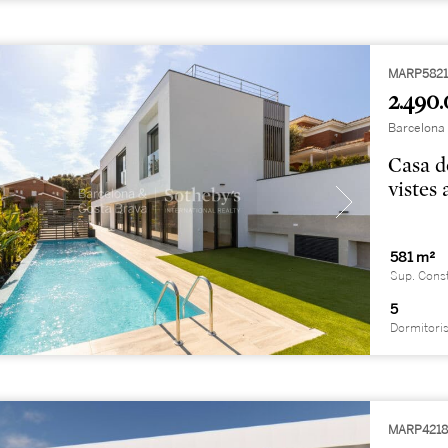
MARP582
2.490.
Barcelona
Casa d
vistes
581 m²
Sup. Cons
5
Dormitori
MARP421