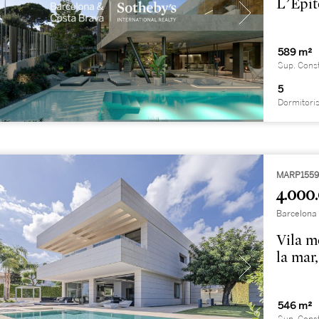
L’Epit
589 m²
Sup. Cons
5
Dormitori
MARP155
4.000
Barcelona
Vila m
la mar,
546 m²