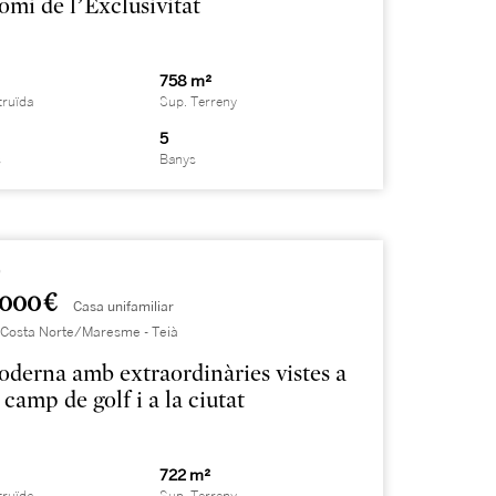
omi de l’Exclusivitat
758 m²
truïda
Sup. Terreny
5
s
Banys
9
.000 €
Casa unifamiliar
 Costa Norte/Maresme - Teià
oderna amb extraordinàries vistes a
 camp de golf i a la ciutat
722 m²