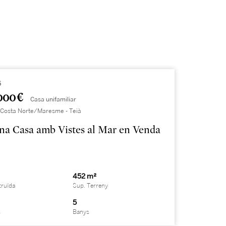
5
000 €
Casa unifamiliar
 Costa Norte/Maresme - Teià
a Casa amb Vistes al Mar en Venda
452 m²
truïda
Sup. Terreny
5
s
Banys