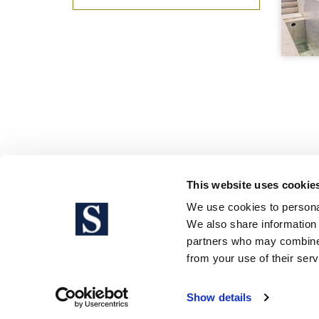
This website uses cookie
We use cookies to personal
We also share information 
partners who may combine i
Avís legal
from your use of their serv
Show details
Sotheby's International Realty® és una m