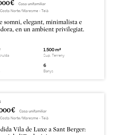
000 €
Casa unifamiliar
 Costa Norte/Maresme - Teià
e somni, elegant, minimalista e
dora, en un ambient privilegiat.
²
1.500 m²
truïda
Sup. Terreny
6
s
Banys
4
000 €
Casa unifamiliar
 Costa Norte/Maresme - Teià
dida Vila de Luxe a Sant Berger: