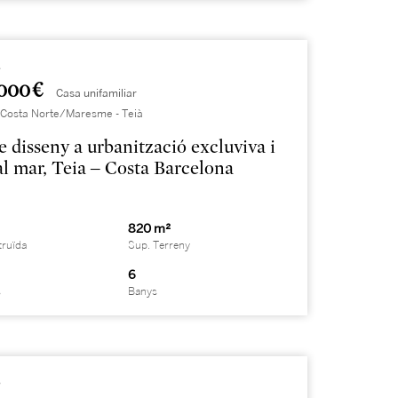
1
000 €
Casa unifamiliar
 Costa Norte/Maresme - Teià
e disseny a urbanització excluviva i
 al mar, Teia – Costa Barcelona
820 m²
truïda
Sup. Terreny
6
s
Banys
8