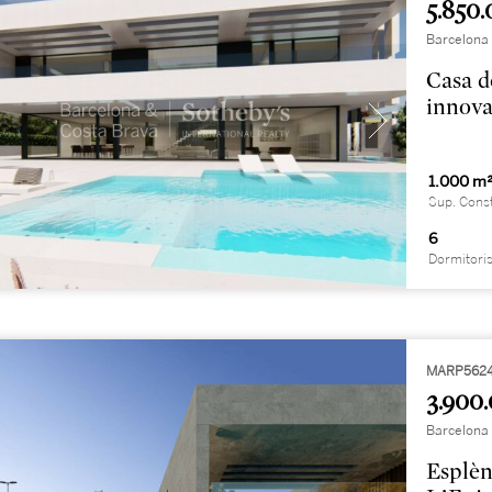
5.850.
Barcelona
Casa d
innova
1.000 m
Sup. Cons
6
Dormitori
MARP562
3.900.
Barcelona
Esplèn