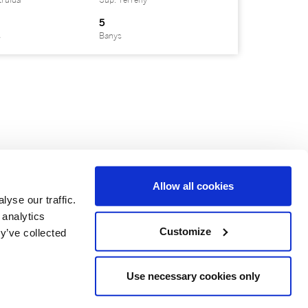
truïda
Sup. Terreny
5
s
Banys
Allow all cookies
yse our traffic.
 analytics
Customize
y’ve collected
Use necessary cookies only
a és de propietat i operació independent.