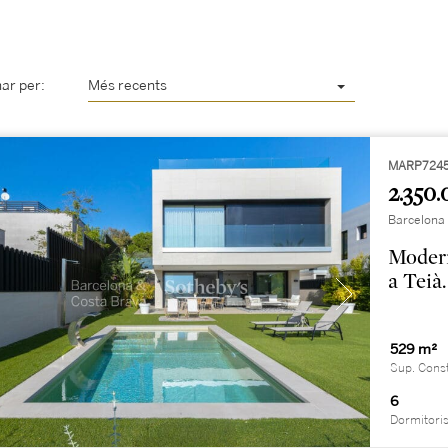
ar per:
Més recents
MARP724
2.350.
Barcelona
Modern
a Teià.
529 m²
Sup. Cons
6
Dormitori