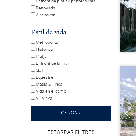
Enfront de platja/ primera línia
Renovada
A renovar
Estil de vida
Metropolità
Històrica
Platja
Enfront de la mar
Golf
Eqüestre
Masia & Finca
Vida en el camp
Vi i vinya
ESBORRAR FILTRES