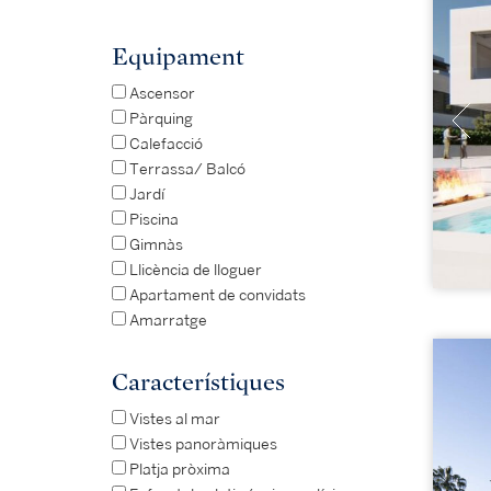
Equipament
Ascensor
Pàrquing
Calefacció
Terrassa/ Balcó
Jardí
Piscina
Gimnàs
Llicència de lloguer
Apartament de convidats
Amarratge
Característiques
Vistes al mar
Vistes panoràmiques
Platja pròxima