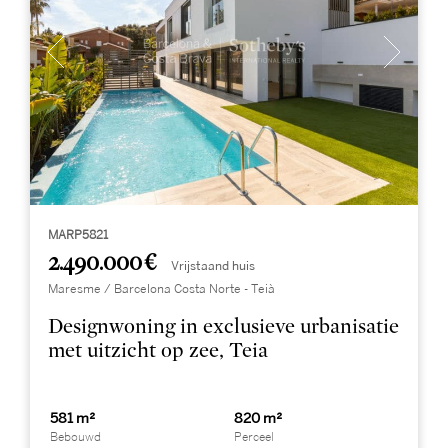
MARP5821
2.490.000 €
Vrijstaand huis
Maresme / Barcelona Costa Norte - Teià
Designwoning in exclusieve urbanisatie
met uitzicht op zee, Teia
581 m²
820 m²
Bebouwd
Perceel