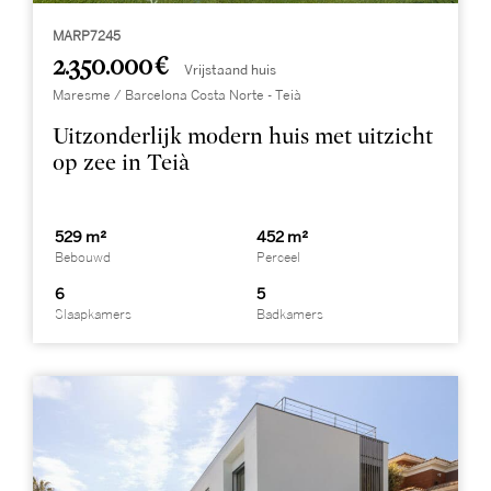
MARP7245
2.350.000 €
Vrijstaand huis
Maresme / Barcelona Costa Norte - Teià
Uitzonderlijk modern huis met uitzicht
op zee in Teià
529 m²
452 m²
Bebouwd
Perceel
6
5
Slaapkamers
Badkamers