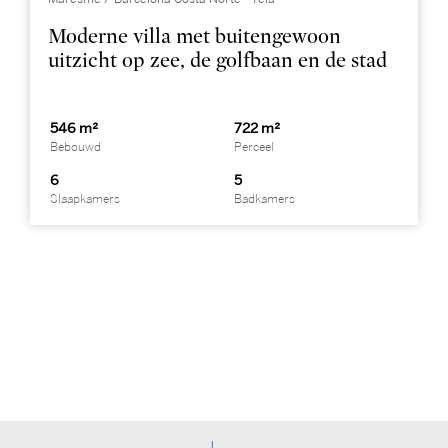
Moderne villa met buitengewoon
uitzicht op zee, de golfbaan en de stad
546 m²
722 m²
Bebouwd
Perceel
6
5
Slaapkamers
Badkamers