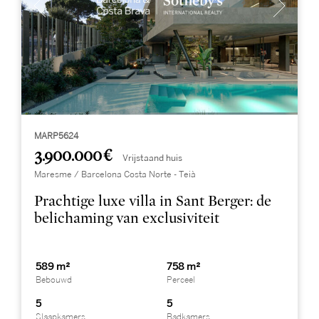
MARP5624
3.900.000 €
Vrijstaand huis
Maresme / Barcelona Costa Norte - Teià
Prachtige luxe villa in Sant Berger: de
belichaming van exclusiviteit
589 m²
758 m²
Bebouwd
Perceel
5
5
Slaapkamers
Badkamers