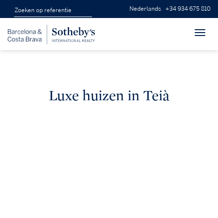
Nederlands
+34 934 675 810
Toggl
navig
Luxe huizen in Teià