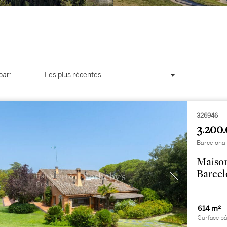
par:
Les plus récentes
326946
3.200.
Barcelona
Maison
Barce
614 m²
Surface bâ