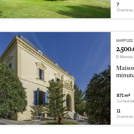
7
Chambres 
MARP1181
2.500.
El Masnou
Maison
minute
871 m²
Surface bâ
11
Chambres 