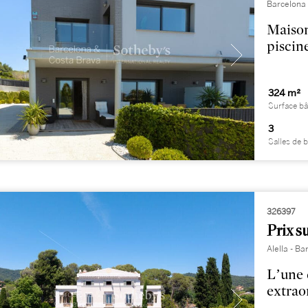
Barcelona
Maison
piscin
324 m²
Surface bâ
3
Salles de 
326397
Prix 
Alella - 
L’une 
extrao