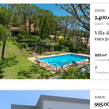
326758
2.400.
Cabrils -
Villa d
vues p
885 m²
Surface bâ
7
Chambres 
326626
995.0