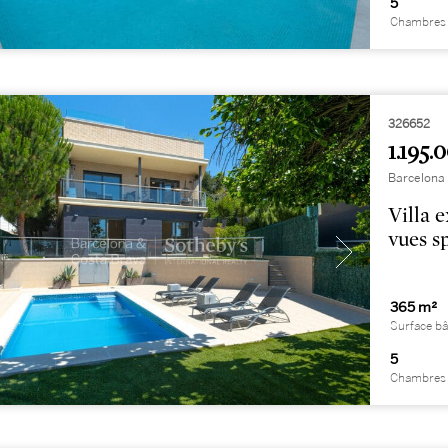
5
Chambres 
326652
1.195.
Barcelona
Villa e
vues s
365 m²
Surface bâ
5
Chambres 