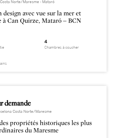
 Costa Norte/Maresme - Mataró
 design avec vue sur la mer et
e à Can Quirze, Mataró – BCN
4
tie
Chambres à coucher
bains
sur demande
Barcelona Costa Norte/Maresme
des propriétés historiques les plus
rdinaires du Maresme