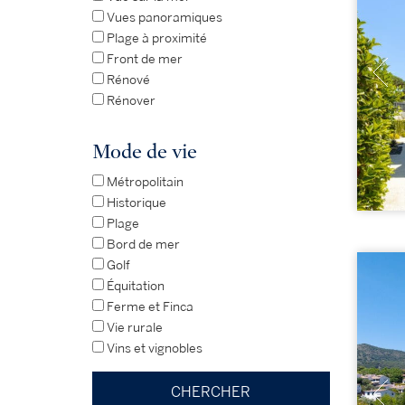
Vues panoramiques
Plage à proximité
Front de mer
Rénové
Rénover
Mode de vie
Métropolitain
Historique
Plage
Bord de mer
Golf
Équitation
Ferme et Finca
Vie rurale
Vins et vignobles