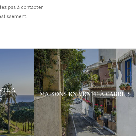
itez pas à contacter
vestissement.
NTE À
MAISONS EN VENTE À CABRILS
S