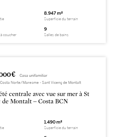
8.947 m²
tie
Superficie du terrain
9
à coucher
Salles de bains
000 €
Casa unifamiliar
 Costa Norte/Maresme - Sant Vicenç de Montalt
été centrale avec vue sur mer à St
 de Montalt – Costa BCN
1.490 m²
tie
Superficie du terrain