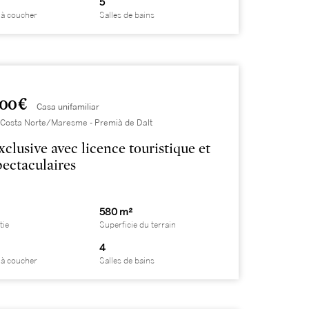
5
à coucher
Salles de bains
000 €
Casa unifamiliar
 Costa Norte/Maresme - Premià de Dalt
xclusive avec licence touristique et
pectaculaires
580 m²
tie
Superficie du terrain
4
à coucher
Salles de bains