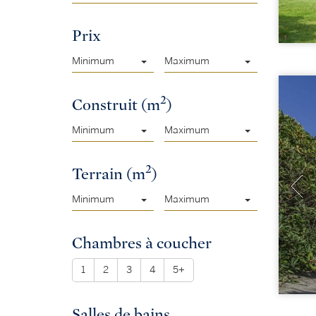
Prix
Minimum
Maximum
2
Construit (m
)
Minimum
Maximum
2
Terrain (m
)
Minimum
Maximum
Chambres à coucher
1
2
3
4
5+
Salles de bains