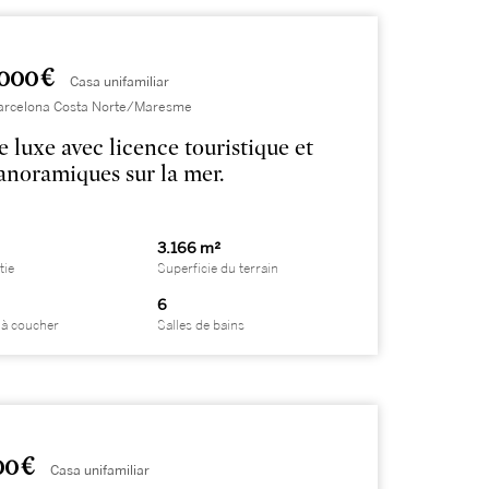
000 €
Casa unifamiliar
 Barcelona Costa Norte/Maresme
e luxe avec licence touristique et
anoramiques sur la mer.
3.166 m²
tie
Superficie du terrain
6
à coucher
Salles de bains
00 €
Casa unifamiliar