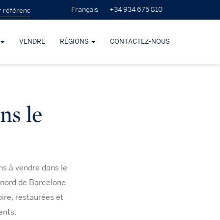
+34 934 675 810
Français
VENDRE
RÉGIONS
CONTACTEZ-NOUS
ns le
ns à vendre dans le
 nord de Barcelone.
ire, restaurées et
ents.