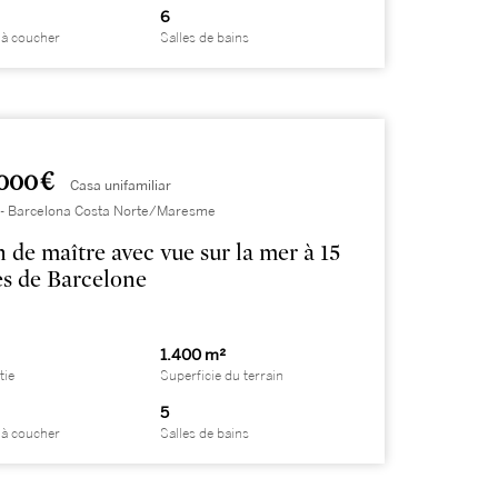
6
à coucher
Salles de bains
000 €
Casa unifamiliar
 - Barcelona Costa Norte/Maresme
 de maître avec vue sur la mer à 15
s de Barcelone
1.400 m²
tie
Superficie du terrain
5
à coucher
Salles de bains