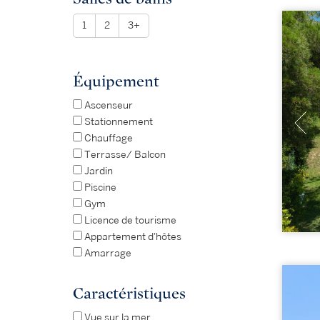
1
2
3+
Équipement
Ascenseur
Stationnement
Chauffage
Terrasse/ Balcon
Jardin
Piscine
Gym
Licence de tourisme
Appartement d'hôtes
Amarrage
Caractéristiques
Vue sur la mer