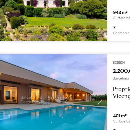
948 m²
Surface bâ
7
Chambres 
326624
2.200.
Barcelona
Propri
Vicenç
401 m²
Surface bâ