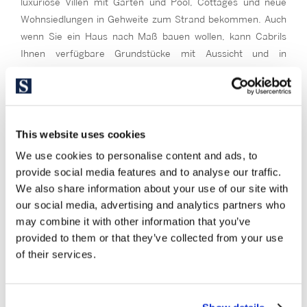
luxuriöse Villen mit Garten und Pool, Cottages und neue
Wohnsiedlungen in Gehweite zum Strand bekommen. Auch
wenn Sie ein Haus nach Maß bauen wollen, kann Cabrils
Ihnen verfügbare Grundstücke mit Aussicht und in
Meeresnähe anbieten. Dieser Ort ist eine perfekte
Kombination aus Tradition und Moderne.
Cabrils kann Ihr idealer Ort sein, wenn Sie
in Ihr Traumhaus
investieren wollen, um als Familie mit internationalen
This website uses cookies
Schulen in der Nähe zu leben, um Urlaub zu machen oder um
We use cookies to personalise content and ads, to
sich zurückzuziehen. Wenn Sie Wert auf Lebensqualität, den
provide social media features and to analyse our traffic.
Genuss von gutem Essen und die Nähe zu Barcelona legen,
We also share information about your use of our site with
ist dies Ihr idealer Ort.
our social media, advertising and analytics partners who
may combine it with other information that you’ve
provided to them or that they’ve collected from your use
of their services.