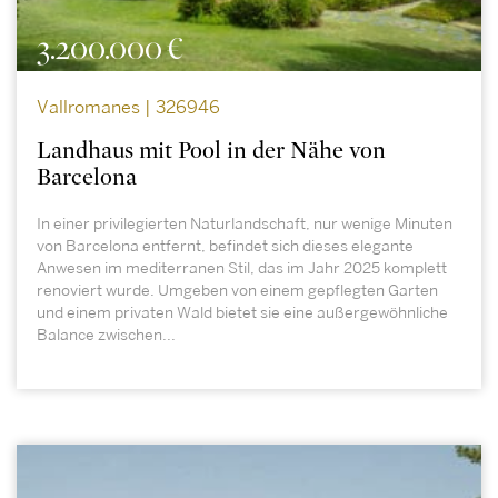
3.200.000 €
Vallromanes | 326946
Landhaus mit Pool in der Nähe von
Barcelona
In einer privilegierten Naturlandschaft, nur wenige Minuten
von Barcelona entfernt, befindet sich dieses elegante
Anwesen im mediterranen Stil, das im Jahr 2025 komplett
renoviert wurde. Umgeben von einem gepflegten Garten
und einem privaten Wald bietet sie eine außergewöhnliche
Balance zwischen...