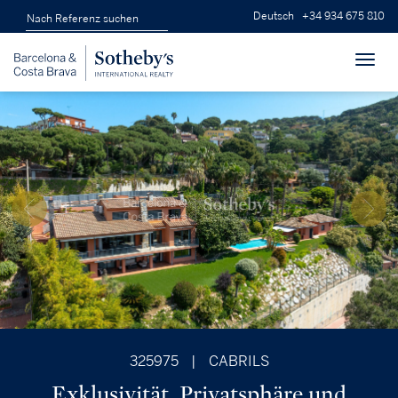
Deutsch
+34 934 675 810
Toggl
navig
325975
|
CABRILS
Exklusivität, Privatsphäre und