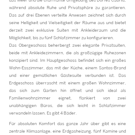
das Meer und die charmante Umgebung des Dorfes Cabrils,
während absolute Ruhe und Privatsphäre zu garantieren.
Das auf drei Ebenen verteilte Anwesen zeichnet sich durch
seine Helligkeit und Vielseitigkeit der Räume aus und bietet
derzeit zwei exklusive Suiten mit Ankleideraum und die
Möglichkeit, bis zu fünf Schlafzimmer zu konfigurieren.
Das Obergeschoss beherbergt zwei elegante Privatsuiten,
beide mit Ankleidezimmern, die als großzügige Ruhezonen
konzipiert sind. Im Hauptgeschoss befindet sich ein großes
Wohn-Esszimmer, das mit der Küche, einem Santos-Brand
und einer gemütlichen Gästesuite verbunden ist. Das
Erdgeschoss überrascht mit einem großen Wohnzimmer,
das sich zum Garten hin öffnet und sich ideal als
Familienwohnzimmer eignet, flankiert von zwei
unabhängigen Büros, die sich leicht in Schlafzimmer
verwandeln lassen. Es gibt 4 Bäder.
Für absoluten Komfort das ganze Jahr über gibt es eine
zentrale Klimaanlage, eine Erdgasheizung, fünf Kamine und