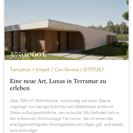
3.750.000 €
Terramar / Vinyet / Can Girona | SITP7167
Eine neue Art, Luxus in Terramar zu
erleben
Über 500 m² Wohnfläche, vollständig auf einer Ebene
angelegt, nur wenige Schritte vom Mittelmeer entfernt.
Diese außergewöhnliche, neu erbaute Villa befindet sich in
der exklusiven Wohnanlage Terramar, die als eines der
prestigeträchtigsten Wohngebiete von Sitges gilt, und bietet
eine einmalige...