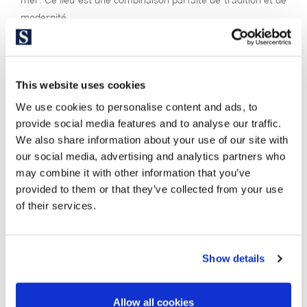
mer. Ce lieu est une combinaison parfaite de tradition et de
modernité.
Cabrils peut être l’endroit idéal si vous
souhaitez investir
dans la maison de vos rêves, vivre en famille avec des écoles
internationales à proximité, partir en vacances ou prendre
This website uses cookies
votre retraite. Si vous appréciez la qualité de vie, le plaisir de
We use cookies to personalise content and ads, to
la bonne cuisine et la proximité de Barcelone, c’est le bon
provide social media features and to analyse our traffic.
endroit pour vous.
We also share information about your use of our site with
our social media, advertising and analytics partners who
may combine it with other information that you’ve
provided to them or that they’ve collected from your use
of their services.
Show details
Allow all cookies