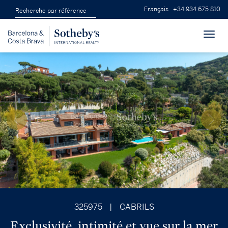
Français
+34 934 675 810
Toggl
navig
325975
|
CABRILS
Exclusivité, intimité et vue sur la mer