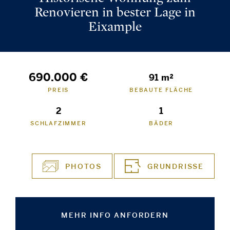
Renovieren in bester Lage in
Eixample
690.000 €
91 m²
PREIS
BEBAUTE FLÄCHE
2
1
SCHLAFZIMMER
BÄDER
PHOTOS
GRUNDRISSE
MEHR INFO ANFORDERN