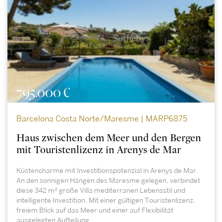
795.000 €
Barcelona Costa Norte/Maresme | MARP6875
Haus zwischen dem Meer und den Bergen
mit Touristenlizenz in Arenys de Mar
Küstencharme mit Investitionspotenzial in Arenys de Mar.
An den sonnigen Hängen des Maresme gelegen, verbindet
diese 342 m² große Villa mediterranen Lebensstil und
intelligente Investition. Mit einer gültigen Touristenlizenz,
freiem Blick auf das Meer und einer auf Flexibilität
ausgelegten Aufteilung...