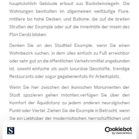
hauptsächlich Gebäude erbaut aus Backsteinziegeln. Die
Wohnungen beinhalten im allgemeinen weitläufige Flure,
mittlere bis hohe Decken, und Balkone, die auf die breiten
Straßen der Eixample oder auf die Innenhöfe der Inseln des
Plan Cerdá blicken.
Denken Sie an den Stadtteil Eixample, wenn Sie einen
Wohnbezirk suchen, in dem alles einfach zu Fuß erreichbar
oder sehr gut an die öffentlichen Verkehrsmittel angebunden
ist, sowohl einfache als auch luxuriöse Geschäfte, trendige
Restaurants oder sogar gegebenenfalls Ihr Arbeitsplatz.
Wenn Sie hier zwischen den ikonischen Monumenten der
Stadt spazieren gehen möchten,verfügen Sie über den
Komfort der Äquidistanz zu jedem anderen neuralgischen
Punkt oder Viertel. Ziehen Sie die Eixample in Betracht, wenn
Sie ein Liebhaber der modernistischen, herrschaftlichen und
typisch katalanischen Architektur sind oder wenn Sie im
vitalen und kulturellen Epizentrum Barcelonas leben wollen.