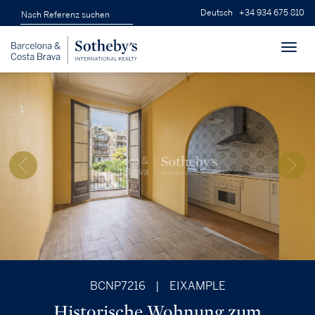
Deutsch
+34 934 675 810
Toggl
navig
BCNP7216
|
EIXAMPLE
Historische Wohnung zum