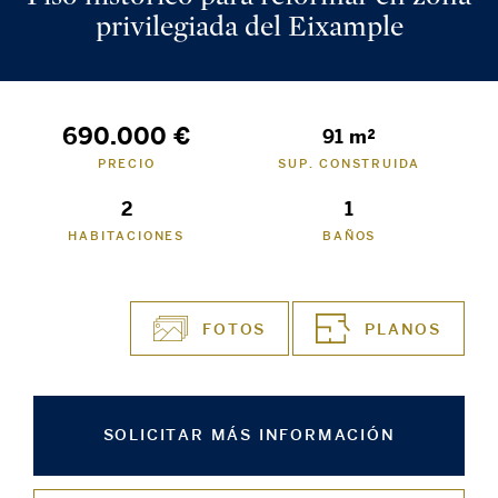
privilegiada del Eixample
690.000 €
91 m²
PRECIO
SUP. CONSTRUIDA
2
1
HABITACIONES
BAÑOS
FOTOS
PLANOS
SOLICITAR MÁS INFORMACIÓN