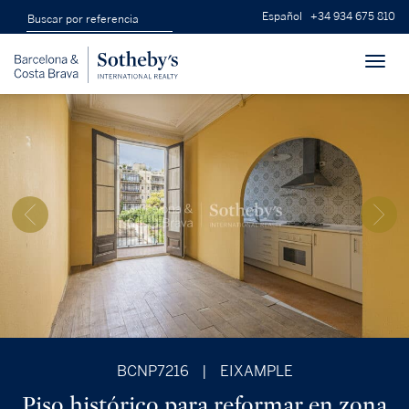
Español
+34 934 675 810
Toggl
navig
BCNP7216
|
EIXAMPLE
Piso histórico para reformar en zona