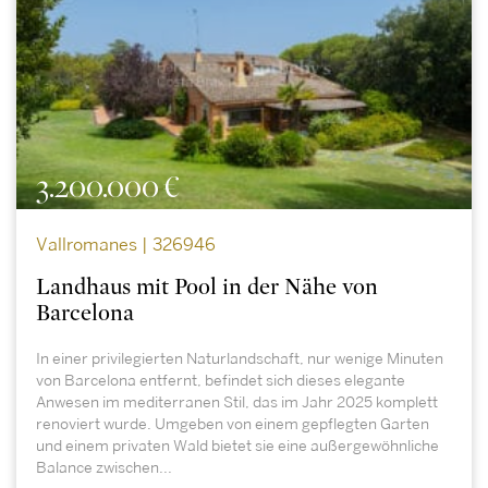
3.200.000 €
Vallromanes | 326946
Landhaus mit Pool in der Nähe von
Barcelona
In einer privilegierten Naturlandschaft, nur wenige Minuten
von Barcelona entfernt, befindet sich dieses elegante
Anwesen im mediterranen Stil, das im Jahr 2025 komplett
renoviert wurde. Umgeben von einem gepflegten Garten
und einem privaten Wald bietet sie eine außergewöhnliche
Balance zwischen...