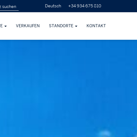
+34 934 675 810
Deutsch
TE
VERKAUFEN
STANDORTE
KONTAKT