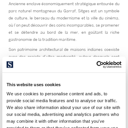
Ancienne enclave économiquement stratégique entourée du
parc naturel montagneux du Garraf, Sitges est un symbole
de culture, le berceau du modernisme et la ville du cinéma,
où l’on peut découvrir des coins incomparables, se promener
et se détendre au bord de la mer, en goûtant la riche
gastronomie de la tradition maritime.
Son patrimoine architectural de maisons indianes coexiste
avec des projets d’ultra modernité, autour desquels sont
réalisés des parcours qui se rendent dans ces coins : La
route du modernisme et la route des Américains. Les petits
magasins et les services offerts aux touristes sont
This website uses cookies
également importants.
We use cookies to personalise content and ads, to
Dans cette ville idyllique, vous trouverez des villas
provide social media features and to analyse our traffic.
prestigieuses avec une vue sur la mer, situées dans les
We also share information about your use of our site with
quartiers sélects d’El Vinyet ou de Terramar, d’élégants
our social media, advertising and analytics partners who
appartements en bord de mer et des maisons individuelles
may combine it with other information that you’ve
dans les quartiers résidentiels de Santa Barbara, La
provided to them or that they’ve collected from your use