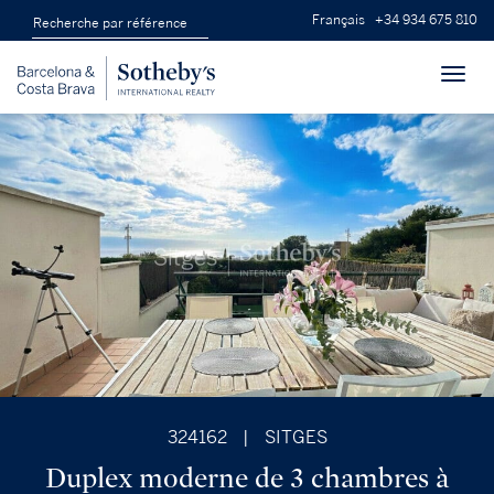
Français
+34 934 675 810
Toggl
navig
324162
|
SITGES
Duplex moderne de 3 chambres à