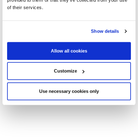
Levantina et Can Girona.
of their services.
Sitges est parfait
pour s’installer ou acheter une fantastique
maison de vacances. Très proche de Barcelone, et bien
reliée par le train et la route, elle possède tout ce dont une
Show details
ville côtière dynamique et au charme unique, a besoin pour
offrir une excellente qualité de vie tout au long de l’année.
Allow all cookies
Customize
Use necessary cookies only