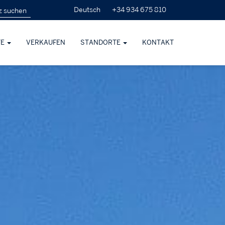
+34 934 675 810
Deutsch
TE
VERKAUFEN
STANDORTE
KONTAKT