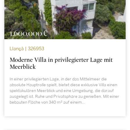
1.600.000 €
Llançà | 326953
Moderne Villa in privilegierter Lage mit
Meerblick
In einer privilegierten Lage, in der das Mittelmeer die
absolute Hauptrolle spielt, bietet diese exklusive Villa einen
spektakulären Meerblick und eine Umgebung, die darauf
ausgelegt ist, Ruhe und Privatsphäre zu genießen. Mit einer
bebauten Fläche von 340 m² auf einem...