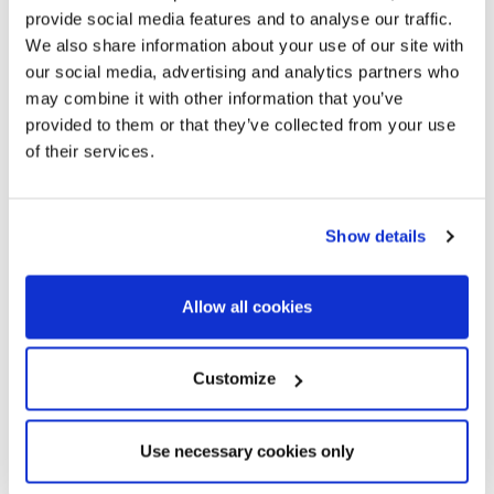
provide social media features and to analyse our traffic.
Beeindruckendes Duplex-Penthouse
We also share information about your use of our site with
mit 80m2 Terrassen im Zentrum von
our social media, advertising and analytics partners who
Galvany
may combine it with other information that you’ve
218 m²
5
provided to them or that they’ve collected from your use
Bebaute Fläche
Schlafzimmer
of their services.
5
Bäder
Show details
Allow all cookies
Customize
Use necessary cookies only