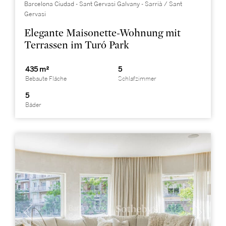
Barcelona Ciudad - Sant Gervasi Galvany - Sarrià / Sant
Gervasi
Elegante Maisonette-Wohnung mit
Terrassen im Turó Park
435 m²
5
Bebaute Fläche
Schlafzimmer
5
Bäder