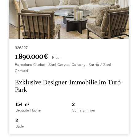
326227
1.890.000 €
Piso
Barcelona Ciudad - Sant Gervasi Galvany - Sarrià / Sant
Gervasi
Exklusive Designer-Immobilie im Turó-
Park
154 m²
2
Bebaute Fläche
Schlafzimmer
2
Bäder