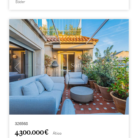
Bäder
326568
4.300.000 €
Ático