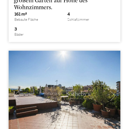
großem Garten auf Höhe des
Wohnzimmers.
161 m²
4
Bebaute Fläche
Schlafzimmer
3
Bäder