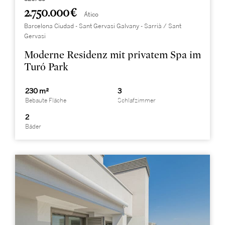
2.750.000 €
Ático
Barcelona Ciudad - Sant Gervasi Galvany - Sarrià / Sant
Gervasi
Moderne Residenz mit privatem Spa im
Turó Park
230 m²
3
Bebaute Fläche
Schlafzimmer
2
Bäder