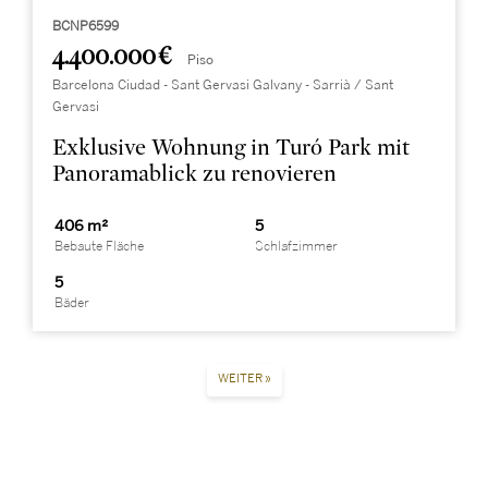
BCNP6599
4.400.000 €
Piso
Barcelona Ciudad - Sant Gervasi Galvany - Sarrià / Sant
Gervasi
Exklusive Wohnung in Turó Park mit
Panoramablick zu renovieren
406 m²
5
Bebaute Fläche
Schlafzimmer
5
Bäder
WEITER »