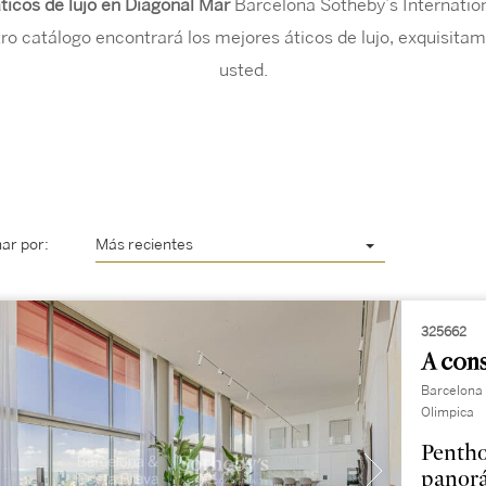
ticos de lujo en Diagonal Mar
Barcelona Sotheby’s Internation
ro catálogo encontrará los mejores áticos de lujo, exquisita
usted.
ar por:
Más recientes
325662
A cons
Barcelona 
Olimpica
Pentho
panor