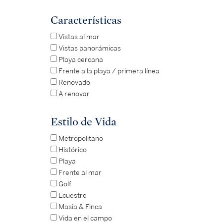
Características
Vistas al mar
Vistas panorámicas
Playa cercana
Frente a la playa / primera línea
Renovado
A renovar
Estilo de Vida
Metropolitano
Histórico
Playa
Frente al mar
Golf
Ecuestre
Masia & Finca
Vida en el campo