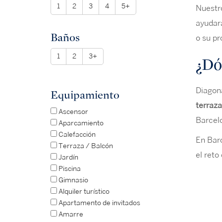
1
2
3
4
5+
Nuestro
ayudará
Baños
o su pr
1
2
3+
¿Dó
Diagona
Equipamiento
terraza
Ascensor
Barcelo
Aparcamiento
Calefacción
En Barc
Terraza / Balcón
el reto
Jardín
Piscina
Gimnasio
Alquiler turístico
Apartamento de invitados
Amarre