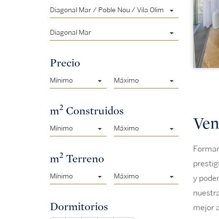
Diagonal Mar / Poble Nou / Vila Olimpica
Diagonal Mar
Precio
Mínimo
Máximo
2
m
Construidos
Ven
Mínimo
Máximo
Formamo
2
m
Terreno
prestig
Mínimo
Máximo
y pode
nuestra
Dormitorios
mejor a