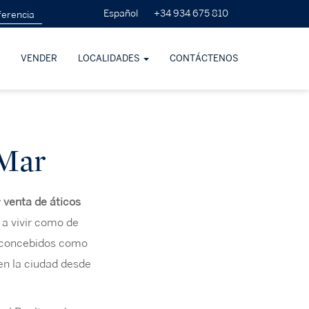
+34 934 675 810
Español
VENDER
LOCALIDADES
CONTÁCTENOS
 Mar
y
venta de áticos
 a vivir como de
, concebidos como
en la ciudad desde