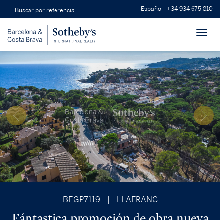
Español
+34 934 675 810
Toggl
navig
BEGP7119
|
LLAFRANC
Fántastica promoción de obra nueva