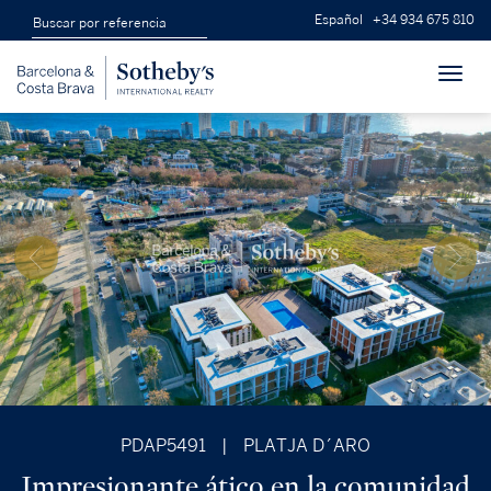
Español
+34 934 675 810
Toggl
navig
PDAP5491
|
PLATJA D´ARO
Impresionante ático en la comunidad