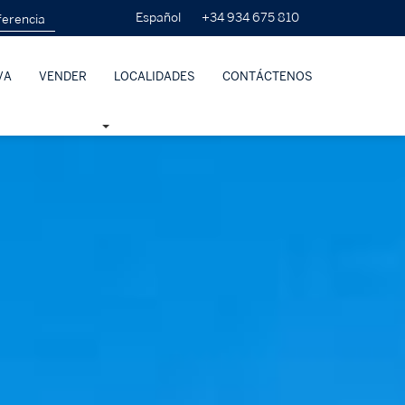
+34 934 675 810
Español
VA
VENDER
LOCALIDADES
CONTÁCTENOS