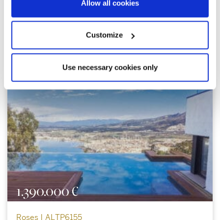
Allow all cookies
Customize
Explore otras propiedades
similares
Use necessary cookies only
1.390.000 €
Roses | ALTP6155