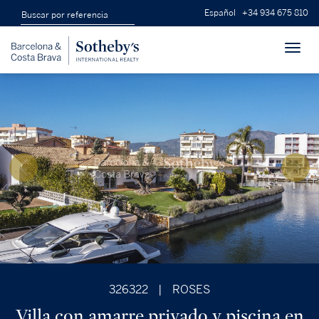
Español
+34 934 675 810
Toggl
navig
326322
|
ROSES
Villa con amarre privado y piscina en