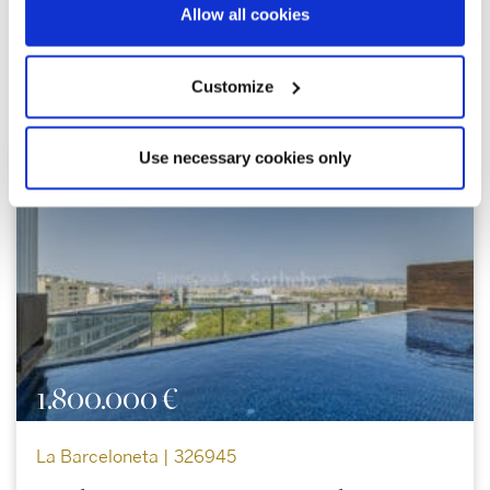
Allow all cookies
Explorer d'autres propriétés
Customize
similaires
Use necessary cookies only
1.800.000 €
La Barceloneta | 326945