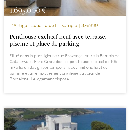
1.695.000 €
L'Antiga Esquerra de l'Eixample | 326999
Penthouse exclusif neuf avec terrasse,
piscine et place de parking
Situé dans la prestigieuse rue Provença, entre la Rambla de
Catalunya et Enric Granados, ce penthouse exclusif de 105
m² allie un design contemporain, des finitions haut de
gamme et un emplacement privilégié au cœur de
Barcelone. Le logement dispose...