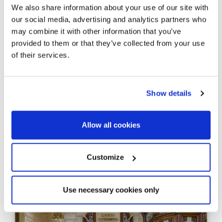
We also share information about your use of our site with
our social media, advertising and analytics partners who
BCNP5353
may combine it with other information that you’ve
à partir de 15.000.000 €
provided to them or that they’ve collected from your use
Paradis de Pearson. Trois villas de luxe
of their services.
dans l’endroit le plus exclusif de Bcn
Show details
2
à partir de 1 m²
Unités
Surface bâtie
Allow all cookies
6
Chambres à coucher
Customize
Use necessary cookies only