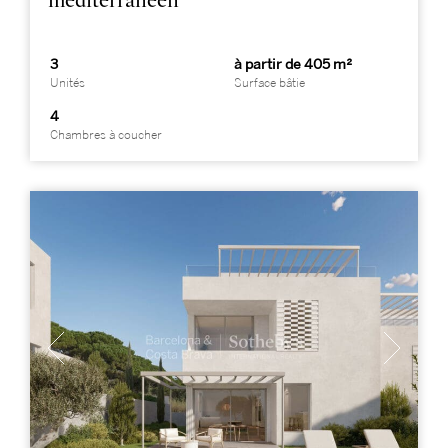
méditerranéen
3
à partir de 405 m²
Unités
Surface bâtie
4
Chambres à coucher