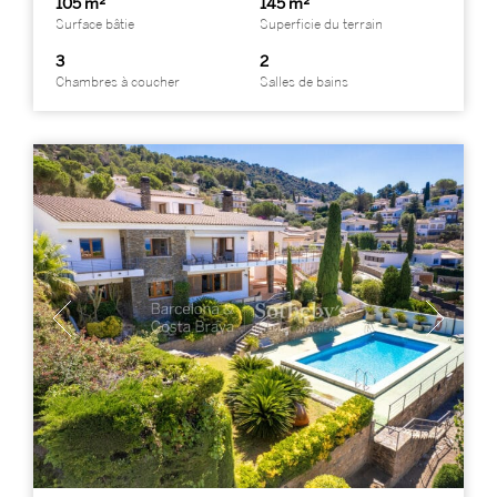
105 m²
145 m²
Surface bâtie
Superficie du terrain
3
2
Chambres à coucher
Salles de bains