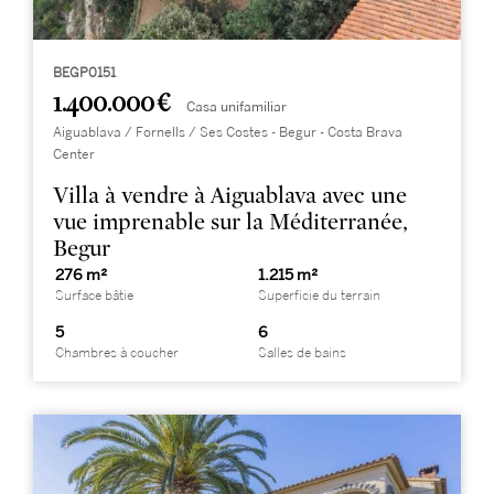
BEGP0151
1.400.000 €
Casa unifamiliar
Aiguablava / Fornells / Ses Costes - Begur - Costa Brava
Center
Villa à vendre à Aiguablava avec une
vue imprenable sur la Méditerranée,
Begur
276 m²
1.215 m²
Surface bâtie
Superficie du terrain
5
6
Chambres à coucher
Salles de bains