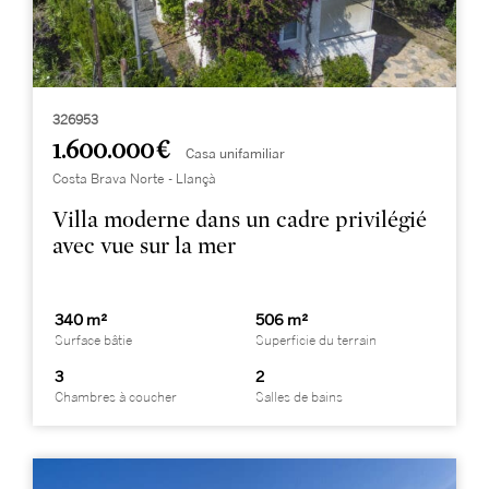
326953
1.600.000 €
Casa unifamiliar
Costa Brava Norte - Llançà
Villa moderne dans un cadre privilégié
avec vue sur la mer
340 m²
506 m²
Surface bâtie
Superficie du terrain
3
2
Chambres à coucher
Salles de bains