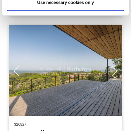
Use necessary cookies only
5
5
Chambres à coucher
Salles de bains
326827