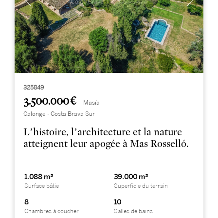
325849
3.500.000 €
Masía
Calonge - Costa Brava Sur
L’histoire, l’architecture et la nature
atteignent leur apogée à Mas Rosselló.
1.088 m²
39.000 m²
Surface bâtie
Superficie du terrain
8
10
Chambres à coucher
Salles de bains