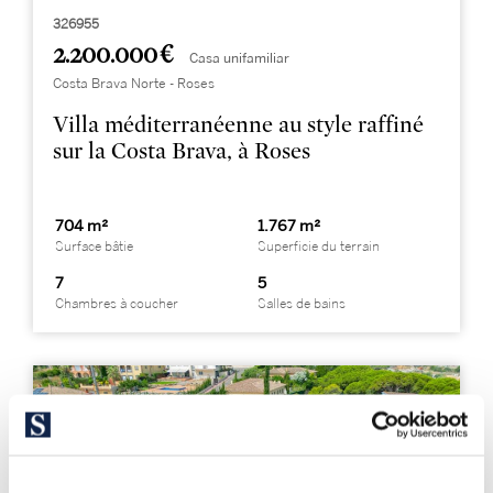
326955
2.200.000 €
Casa unifamiliar
Costa Brava Norte - Roses
Villa méditerranéenne au style raffiné
sur la Costa Brava, à Roses
704 m²
1.767 m²
Surface bâtie
Superficie du terrain
7
5
Chambres à coucher
Salles de bains