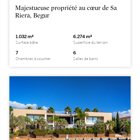
Majestueuse propriété au cœur de Sa
Riera, Begur
1.032 m²
6.274 m²
Surface bâtie
Superficie du terrain
7
6
Chambres à coucher
Salles de bains