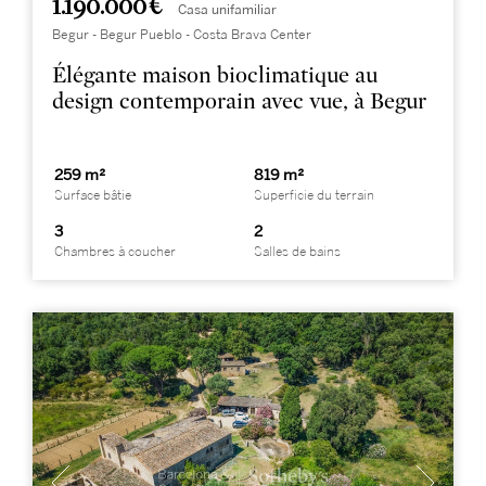
1.190.000 €
Casa unifamiliar
Begur - Begur Pueblo - Costa Brava Center
Élégante maison bioclimatique au
design contemporain avec vue, à Begur
259 m²
819 m²
Surface bâtie
Superficie du terrain
3
2
Chambres à coucher
Salles de bains