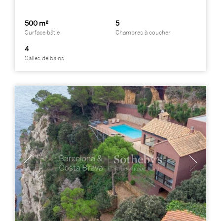
500 m²
5
Surface bâtie
Chambres à coucher
4
Salles de bains