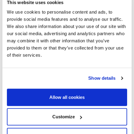
This website uses cookies
We use cookies to personalise content and ads, to
provide social media features and to analyse our traffic.
We also share information about your use of our site with
our social media, advertising and analytics partners who
may combine it with other information that you’ve
provided to them or that they’ve collected from your use
of their services.
326950
1.350.000 €
Casa unifamiliar
Show details
Costa Brava Sur - S´Agaró
Villa de style méditerranéen à S’Agaró
Allow all cookies
avec vue sur la mer
Customize
434 m²
633 m²
Surface bâtie
Superficie du terrain