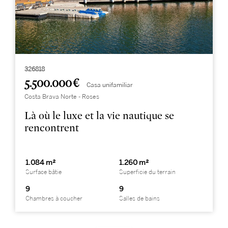
326818
5.500.000 €
Casa unifamiliar
Costa Brava Norte - Roses
Là où le luxe et la vie nautique se
rencontrent
1.084 m²
1.260 m²
Surface bâtie
Superficie du terrain
9
9
Chambres à coucher
Salles de bains