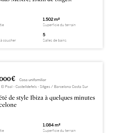
1.502 m²
tie
Superficie du terrain
5
à coucher
Salles de bains
.000 €
Casa unifamiliar
 El Poal - Castelldefels - Sitges / Barcelona Costa Sur
été de style Ibiza à quelques minutes
celone
1.084 m²
tie
Superficie du terrain