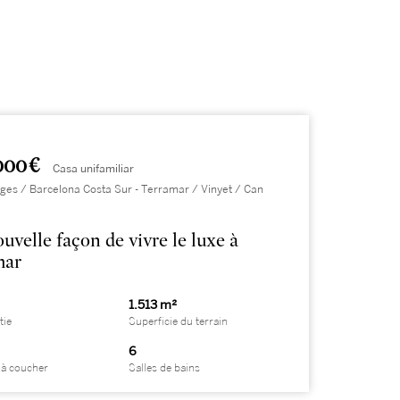
000 €
Casa unifamiliar
itges / Barcelona Costa Sur - Terramar / Vinyet / Can
uvelle façon de vivre le luxe à
mar
1.513 m²
tie
Superficie du terrain
6
à coucher
Salles de bains