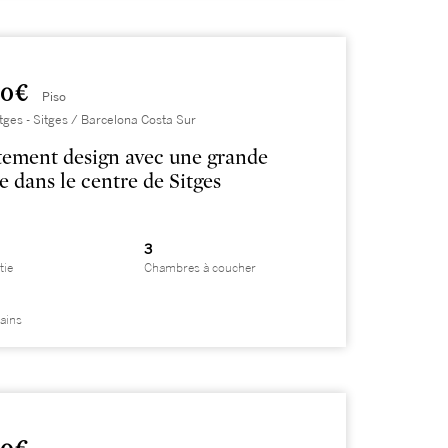
0 €
Piso
itges - Sitges / Barcelona Costa Sur
ement design avec une grande
e dans le centre de Sitges
3
tie
Chambres à coucher
bains