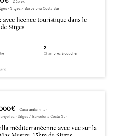
0 €
Dúplex
itges - Sitges / Barcelona Costa Sur
 avec licence touristique dans le
 de Sitges
2
tie
Chambres à coucher
bains
000 €
Casa unifamiliar
 Canyelles - Sitges / Barcelona Costa Sur
villa méditerranéenne avec vue sur la
Mas Mestre, 15km de Sitges.