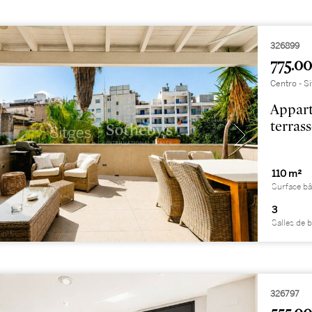
326899
775.00
Centro - S
Appart
terrass
110 m²
Surface bâ
3
Salles de 
326797