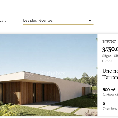
par:
Les plus récentes
SITP7167
3.750.
Sitges - S
Girona
Une no
Terra
500 m²
Surface bâ
5
Chambres 