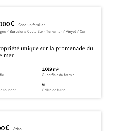
000 €
Casa unifamiliar
itges / Barcelona Costa Sur - Terramar / Vinyet / Can
opriété unique sur la promenade du
e mer
1.019 m²
tie
Superficie du terrain
6
à coucher
Salles de bains
00 €
Ático