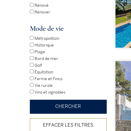
Rénové
Rénover
Mode de vie
Métropolitain
Historique
Plage
Bord de mer
Golf
Équitation
Ferme et Finca
Vie rurale
Vins et vignobles
EFFACER LES FILTRES