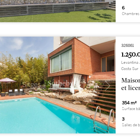
6
Chambres 
326861
1.250.
Levantina 
Costa Sur
Maison
et lic
354 m²
Surface bâ
3
Salles de 