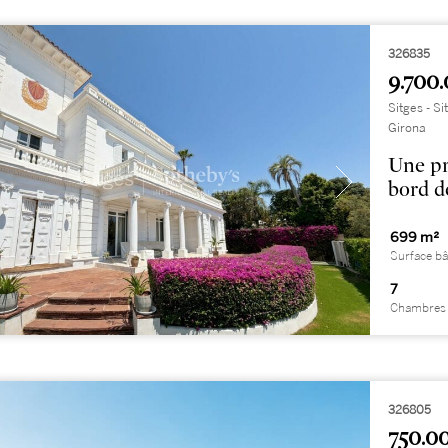
326835
9.700.
Sitges - S
Girona
Une pr
bord d
699 m²
Surface bâ
7
Chambres 
326805
750.0