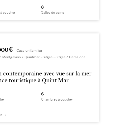
8
à coucher
Salles de bains
000 €
Casa unifamiliar
/ Montgavina / Quintmar - Sitges - Sitges / Barcelona
 contemporaine avec vue sur la mer
ence touristique à Quint Mar
6
tie
Chambres à coucher
bains