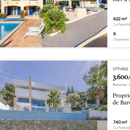
622 m²
Surface bâ
9
Chambres 
SITP4582
3.600
Bellamar /
Propri
de Bar
740 m²
Surface bâ