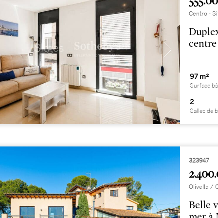
555.00
Centro - S
Duplex
centre
97 m²
Surface bâ
2
Salles de 
323947
2.400.
Olivella /
Belle 
mer à 