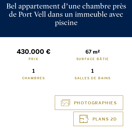
Bel appartement d’une chambre près
de Port Vell dans un immeuble avec
piscine
430.000 €
67 m²
PRIX
SURFACE BÂTIE
1
1
CHAMBRES
SALLES DE BAINS
PHOTOGRAPHIES
PLANS 2D