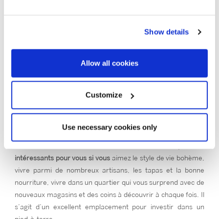
jour. Le marché de Santa Caterina avec son plafond inspiré
avec la peau de dragon de Sant Jordi est en lui-même un
chef d’œuvre à admirer. La basilique de Santa María del Mar,
Show details
le Palau de la Música et le poumon vert de la Ciutadella sont
quelques-uns des points de repère importants de ce district
Allow all cookies
où il fait bon d’y vivre ainsi que d’apprendre à le connaître.
Ses bâtiments reprennent le schéma irrégulier du quartier
gothique, et ses rues, bien que parfois plus dégagées, elles
Customize
sont également étroites. Au rez-de-chaussée des bâtiments,
vous trouverez des bars de créateurs, des galeries d’art et
Use necessary cookies only
des ateliers d’artisans.
Sant Pere, Santa Catarina et El Born sont des quartiers
intéressants pour vous si vous
aimez le style de vie bohème,
vivre parmi de nombreux artisans, les tapas et la bonne
nourriture, vivre dans un quartier qui vous surprend avec de
nouveaux magasins et des coins à découvrir à chaque fois. Il
s’agit d’un excellent emplacement pour investir dans un