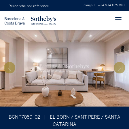
Français
+34 934 675 810
Toggl
navig
BCNP7050_02
|
EL BORN / SANT PERE / SANTA
CATARINA