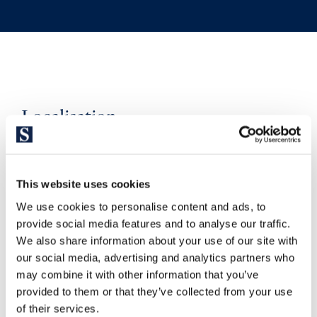
Localisation
S’il y a un endroit qui fait fureur aussi bien pour les touristes
comme pour ses habitants, c’est bien le quartier dynamique
d’El Born avec son marché unique, aujourd’hui aménagé en
This website uses cookies
musée, après avoir retrouvées quelques magnifiques ruines
We use cookies to personalise content and ads, to
romaines lors de sa rénovation. Il abrite des artistes, des
provide social media features and to analyse our traffic.
artisans et des bohèmes, avec une infinité de curieuses et
We also share information about your use of our site with
particulières boutiques, dont nous n’aurions probablement
our social media, advertising and analytics partners who
pas le temps de les visiter toutes dans les années à venir.
may combine it with other information that you’ve
Plus célèbres encore, sont ses restaurants, dont la variété
provided to them or that they’ve collected from your use
est si énorme qu’il faut en découvrir un de nouveau chaque
of their services.