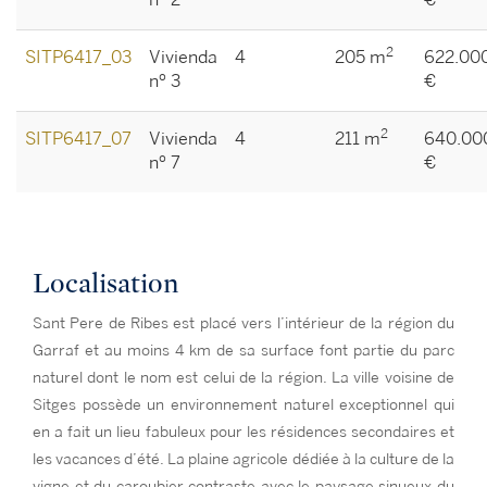
nº 2
€
2
SITP6417_03
Vivienda
4
205 m
622.00
nº 3
€
2
SITP6417_07
Vivienda
4
211 m
640.00
nº 7
€
Localisation
Sant Pere de Ribes est placé vers l’intérieur de la région du
Garraf et au moins 4 km de sa surface font partie du parc
naturel dont le nom est celui de la région. La ville voisine de
Sitges possède un environnement naturel exceptionnel qui
en a fait un lieu fabuleux pour les résidences secondaires et
les vacances d’été. La plaine agricole dédiée à la culture de la
vigne et du caroubier contraste avec le paysage sinueux du