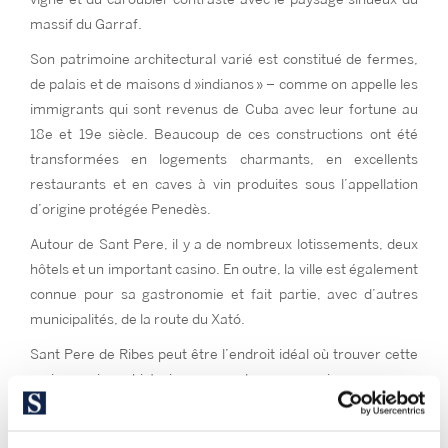
massif du Garraf.
Son patrimoine architectural varié est constitué de fermes,
de palais et de maisons d »indianos » – comme on appelle les
immigrants qui sont revenus de Cuba avec leur fortune au
18e et 19e siècle. Beaucoup de ces constructions ont été
transformées en logements charmants, en excellents
restaurants et en caves à vin produites sous l’appellation
d’origine protégée Penedès.
Autour de Sant Pere, il y a de nombreux lotissements, deux
hôtels et un important casino. En outre, la ville est également
connue pour sa gastronomie et fait partie, avec d’autres
municipalités, de la route du Xató.
Sant Pere de Ribes peut être l’endroit idéal où trouver cette
maison unique, historique ou moderne, pour vivre ou passer
l’été et qui vous permet de profiter des produits, des
traditions et de la nature de la côte sud de Barcelone.