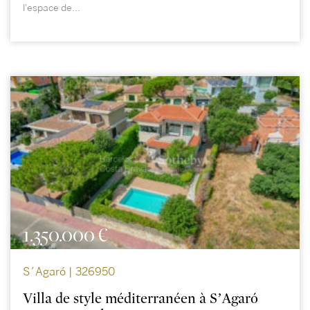
l'espace de...
1.350.000 €
S´Agaró | 326950
Villa de style méditerranéen à S’Agaró