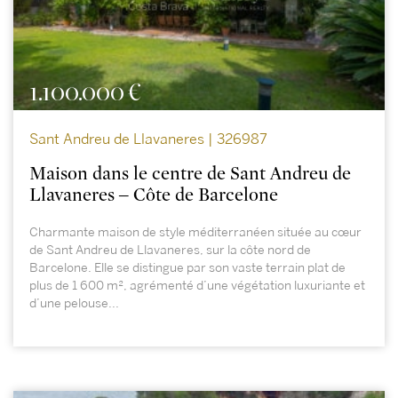
1.100.000 €
Sant Andreu de Llavaneres | 326987
Maison dans le centre de Sant Andreu de
Llavaneres – Côte de Barcelone
Charmante maison de style méditerranéen située au cœur
de Sant Andreu de Llavaneres, sur la côte nord de
Barcelone. Elle se distingue par son vaste terrain plat de
plus de 1 600 m², agrémenté d’une végétation luxuriante et
d’une pelouse...