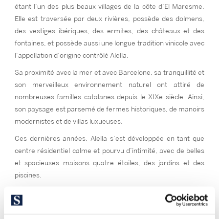
étant l’un des plus beaux villages de la côte d’El Maresme.
Elle est traversée par deux rivières, possède des dolmens,
des vestiges ibériques, des ermites, des châteaux et des
fontaines, et possède aussi une longue tradition vinicole avec
l’appellation d’origine contrôlé Alella.
Sa proximité avec la mer et avec Barcelone, sa tranquillité et
son merveilleux environnement naturel ont attiré de
nombreuses familles catalanes depuis le XIXe siècle. Ainsi,
son paysage est parsemé de fermes historiques, de manoirs
modernistes et de villas luxueuses.
Ces dernières années, Alella s’est développée en tant que
centre résidentiel calme et pourvu d’intimité, avec de belles
et spacieuses maisons quatre étoiles, des jardins et des
piscines.
Alella peut être l’endroit idéal
pour acquérir une excellente
maison entourée de montagnes et de la Méditerranée, à
quelques minutes seulement et bien reliée au centre de