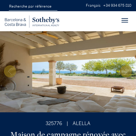
Français
+34 934 675 810
Toggl
navig
325776
|
ALELLA
Maison de campagne rénovée avec