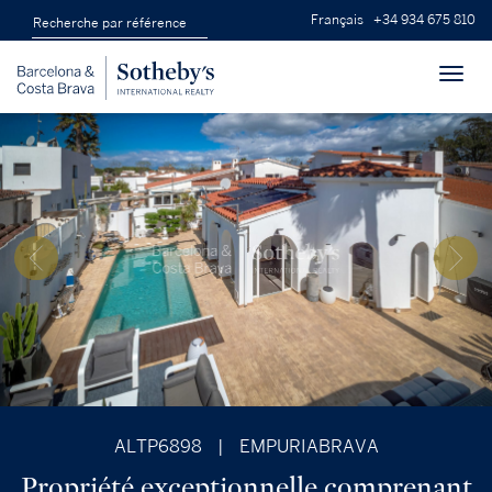
Français
+34 934 675 810
Toggl
navig
ALTP6898
|
EMPURIABRAVA
Propriété exceptionnelle comprenant