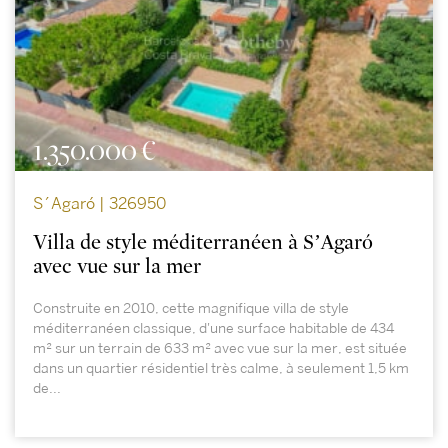
1.350.000 €
S´Agaró | 326950
Villa de style méditerranéen à S’Agaró
avec vue sur la mer
Construite en 2010, cette magnifique villa de style
méditerranéen classique, d'une surface habitable de 434
m² sur un terrain de 633 m² avec vue sur la mer, est située
dans un quartier résidentiel très calme, à seulement 1,5 km
de...