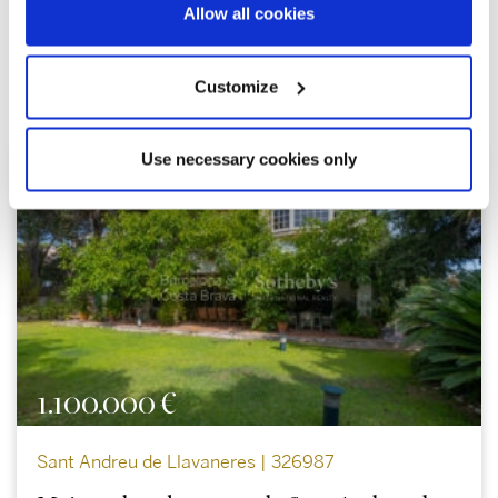
Allow all cookies
Explorer d'autres propriétés
similaires
Customize
Use necessary cookies only
1.100.000 €
Sant Andreu de Llavaneres | 326987