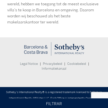
wereld, hebben we toegang tot de meest exclusieve
villa’s te koop in Barcelona en omgeving. Daarom
worden wij beschouwd als het beste
makelaarskantoor ter wereld.
|
|
|
Legal Notice
Privacybeleid
Cookiebeleid
Informatiekanaal
Sotheby’s International Realty® is a registered trademark licensed to Sotheby’s
International Realty Affiliates LLC. Each Office is independently Owned and
FILTRAR
Operated.