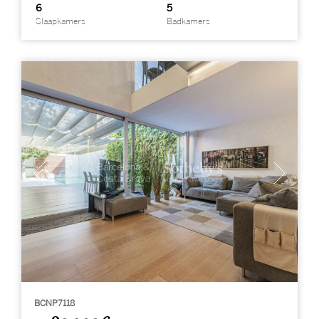
6
5
Slaapkamers
Badkamers
BCNP7118