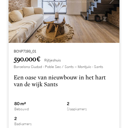
BCNP7193_01
590.000 €
Rijtjeshuis
Barcelona Ciudad - Poble Sec / Sants – Montjuïc - Sants
Een oase van nieuwbouw in het hart
van de wijk Sants
80 m²
2
Bebouwd
Slaapkamers
2
Badkamers