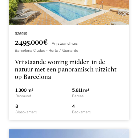
326919
2.495.000 €
Vrijstaand huis
Barcelona Ciudad - Horta / Guinardò
Vrijstaande woning midden in de
natuur met een panoramisch uitzicht
op Barcelona
1.300 m²
5.811 m²
Bebouwd
Perceel
8
4
Slaapkamers
Badkamers