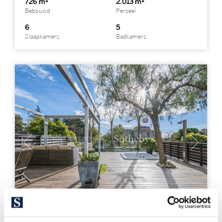
726 m²
2.013 m²
Bebouwd
Perceel
6
5
Slaapkamers
Badkamers