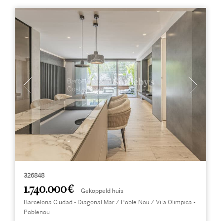
326848
1.740.000 €
Gekoppeld huis
Barcelona Ciudad - Diagonal Mar / Poble Nou / Vila Olimpica -
Poblenou