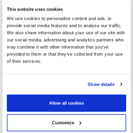
324161
This website uses cookies
1.840.000 €
Gekoppeld huis
We use cookies to personalise content and ads, to
Barcelona Ciudad - Sant Gervasi Bonanova - Sarrià / Sant
provide social media features and to analyse our traffic.
Gervasi
We also share information about your use of our site with
Huis in Bonanova met panoramisch
our social media, advertising and analytics partners who
uitzicht
may combine it with other information that you’ve
provided to them or that they’ve collected from your use
of their services.
300 m²
5
Bebouwd
Slaapkamers
4
Badkamers
Show details
Allow all cookies
Customize