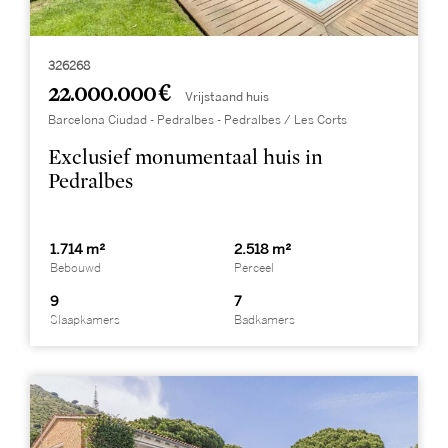
326268
22.000.000 €
Vrijstaand huis
Barcelona Ciudad - Pedralbes - Pedralbes / Les Corts
Exclusief monumentaal huis in
Pedralbes
1.714 m²
2.518 m²
Bebouwd
Perceel
9
7
Slaapkamers
Badkamers