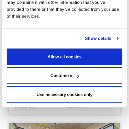
may combine it with other information that you’ve
provided to them or that they’ve collected from your use
of their services.
326919
Show details
2.495.000 €
Vrijstaand huis
Barcelona Ciudad - Horta / Guinardò
Allow all cookies
Vrijstaande woning midden in de
natuur met een panoramisch uitzicht
op Barcelona
Customize
1.300 m²
5.811 m²
Bebouwd
Perceel
Use necessary cookies only
8
4
Slaapkamers
Badkamers