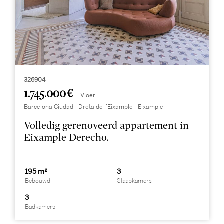
326904
1.745.000 €
Vloer
Barcelona Ciudad - Dreta de l’Eixample - Eixample
Volledig gerenoveerd appartement in
Eixample Derecho.
195 m²
3
Bebouwd
Slaapkamers
3
Badkamers