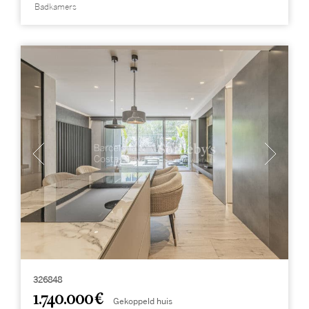
Badkamers
326848
1.740.000 €
Gekoppeld huis