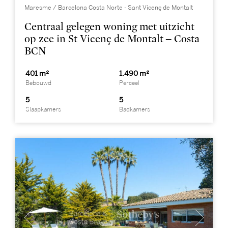
Maresme / Barcelona Costa Norte - Sant Vicenç de Montalt
Centraal gelegen woning met uitzicht
op zee in St Vicenç de Montalt – Costa
BCN
401 m²
1.490 m²
Bebouwd
Perceel
5
5
Slaapkamers
Badkamers