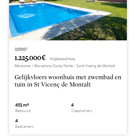
325567
1.225.000 €
Vrijstaand huis
Maresme / Barcelona Costa Norte - Sant Vicenç de Montalt
Gelijkvloers woonhuis met zwembad en
tuin in St Vicenç de Montalt
451 m²
4
Bebouwd
Slaapkamers
4
Badkamers