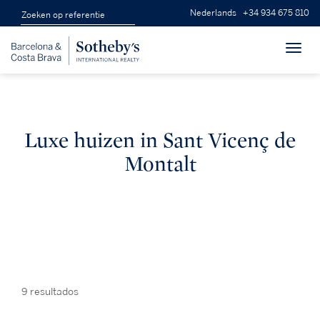
Nederlands
+34 934 675 810
Toggl
navig
Luxe huizen in Sant Vicenç de
Montalt
9 resultados