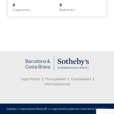
8
8
Slaapkamers
Badkamers
|
|
|
Legal Notice
Privacybeleid
Cookiebeleid
Informatiekanaal
Sotheby’s International Realty® is a registered trademark licensed to Sotheby’s