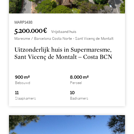
MARP1438
5.200.000 €
Vrijstaand huis
Maresme / Barcelona Costa Norte - Sant Vicenç de Montalt
Uitzonderlijk huis in Supermaresme,
Sant Vicenç de Montalt – Costa BCN
900 m²
8.000 m²
Bebouwd
Perceel
11
10
Slaapkamers
Badkamers