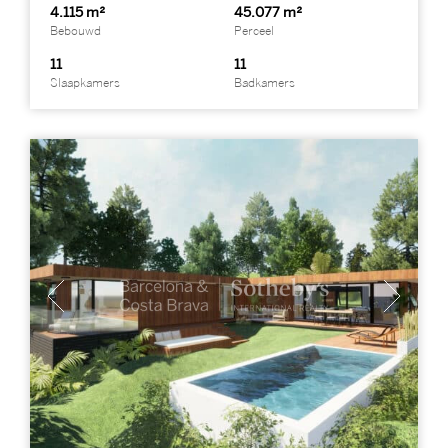
4.115 m²
45.077 m²
Bebouwd
Perceel
11
11
Slaapkamers
Badkamers