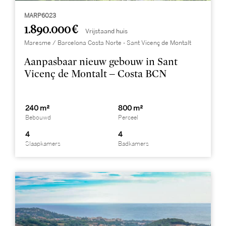
MARP6023
1.890.000 €
Vrijstaand huis
Maresme / Barcelona Costa Norte - Sant Vicenç de Montalt
Aanpasbaar nieuw gebouw in Sant
Vicenç de Montalt – Costa BCN
240 m²
800 m²
Bebouwd
Perceel
4
4
Slaapkamers
Badkamers