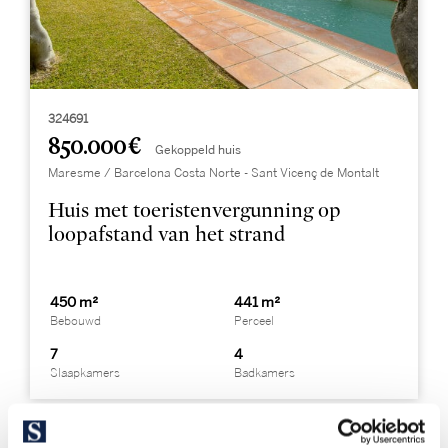
324691
850.000 €
Gekoppeld huis
Maresme / Barcelona Costa Norte - Sant Vicenç de Montalt
Huis met toeristenvergunning op
loopafstand van het strand
450 m²
441 m²
Bebouwd
Perceel
7
4
Slaapkamers
Badkamers