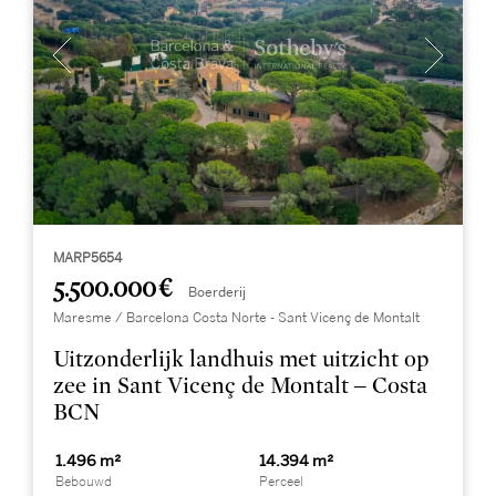
MARP5654
5.500.000 €
Boerderij
Maresme / Barcelona Costa Norte - Sant Vicenç de Montalt
Uitzonderlijk landhuis met uitzicht op
zee in Sant Vicenç de Montalt – Costa
BCN
1.496 m²
14.394 m²
Bebouwd
Perceel