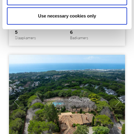
Use necessary cookies only
1.655 m²
15.301 m²
Bebouwd
Perceel
5
6
Slaapkamers
Badkamers