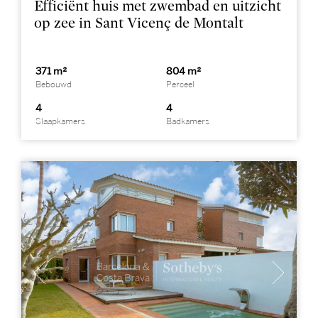
Efficiënt huis met zwembad en uitzicht
op zee in Sant Vicenç de Montalt
371 m²
804 m²
Bebouwd
Perceel
4
4
Slaapkamers
Badkamers