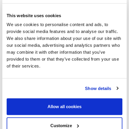
This website uses cookies
We use cookies to personalise content and ads, to
provide social media features and to analyse our traffic.
We also share information about your use of our site with
our social media, advertising and analytics partners who
may combine it with other information that you’ve
provided to them or that they’ve collected from your use
of their services.
Show details
324148
8.000.000 €
Vrijstaand huis
Allow all cookies
Maresme / Barcelona Costa Norte - Sant Vicenç de Montalt
Iconisch juweel van Coderch met
zeezicht en privacy op golfbaan
Customize