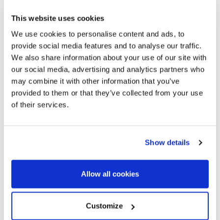
с видом на море в Белламаре
(Кастельдефельс)
This website uses cookies
We use cookies to personalise content and ads, to
331 m²
650 m²
provide social media features and to analyse our traffic.
Застроенная площадь
Площадь участка
We also share information about your use of our site with
5
3
our social media, advertising and analytics partners who
Спальни
Ванные комнаты
may combine it with other information that you’ve
provided to them or that they’ve collected from your use
of their services.
Show details
Allow all cookies
Customize