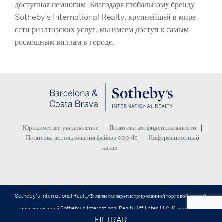
доступная немногим. Благодаря глобальному бренду
Sotheby’s International Realty, крупнейшей в мире
сети риэлторских услуг, мы имеем доступ к самым
роскошным виллам в городе.
|
|
Юридическое уведомление
Политика конфиденциальности
|
Политика использования файлов cookie
Информационный
канал
Sotheby's International Realty® является зарегистрированной торговой маркой,
лицензированной Sotheby's International Realty Affiliates LLC. Каждый офис
FILTRAR
находится в независимом владении и управлении.