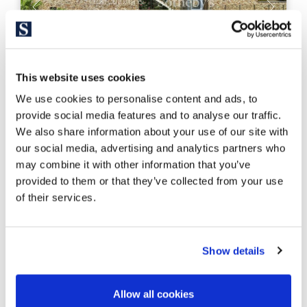
This website uses cookies
We use cookies to personalise content and ads, to
provide social media features and to analyse our traffic.
We also share information about your use of our site with
PDAP5347
our social media, advertising and analytics partners who
Цена по запросу
may combine it with other information that you’ve
Costa Brava Sur - Platja d´Aro
provided to them or that they’ve collected from your use
Эксклюзивная вилла с панорамным
of their services.
видом на море
Show details
684 m²
2.582 m²
Застроенная площадь
Площадь участка
Allow all cookies
6
6
Спальни
Ванные комнаты