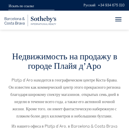
Русский
+34 934 675 810
Toggl
navig
Недвижимость на продажу в
городе Плайя д’Аро
Platja d’Aro находится в географическом центре Коста-Брава.
Он известен как коммерческий центр этого прекрасного региона
благодаря широкому спектру магазинов, открытых семь дней в
неделю в течение всего года, а также его активной ночной
жизни. Кроме того, он имеет фантастическую набережную с
пляжем более двух километров и небольшими бухтами.
Из нашего офиса в Platja d’Aro, в Barcelona & Costa Brava