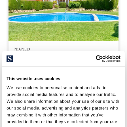
PDAP1313
595.000 €
Ático
Costa Brava Sur - Platja d´Aro
Penthouse à Playa de Aro à 300 mètres
This website uses cookies
de la plage
We use cookies to personalise content and ads, to
provide social media features and to analyse our traffic.
We also share information about your use of our site with
146 m²
4
Surface bâtie
Chambres à coucher
our social media, advertising and analytics partners who
may combine it with other information that you’ve
3
provided to them or that they’ve collected from your use
Salles de bains