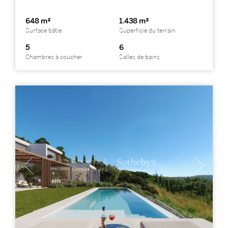
648 m²
1.438 m²
Surface bâtie
Superficie du terrain
5
6
Chambres à coucher
Salles de bains