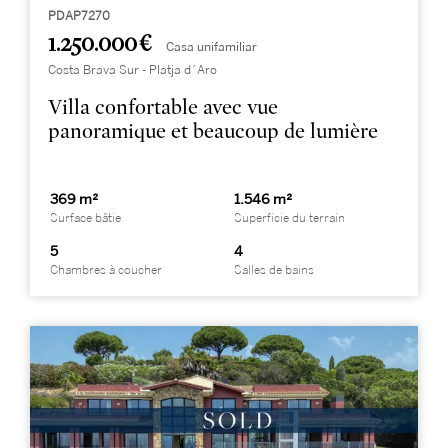
PDAP7270
1.250.000 €
Casa unifamiliar
Costa Brava Sur - Platja d´Aro
Villa confortable avec vue
panoramique et beaucoup de lumière
369 m²
1.546 m²
Surface bâtie
Superficie du terrain
5
4
Chambres à coucher
Salles de bains