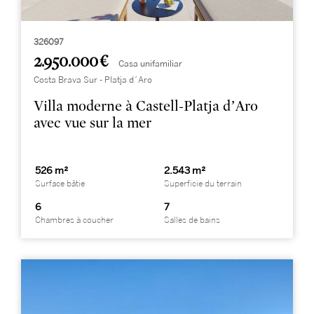
326097
2.950.000 €
Casa unifamiliar
Costa Brava Sur - Platja d´Aro
Villa moderne à Castell-Platja d’Aro
avec vue sur la mer
526 m²
2.543 m²
Surface bâtie
Superficie du terrain
6
7
Chambres à coucher
Salles de bains