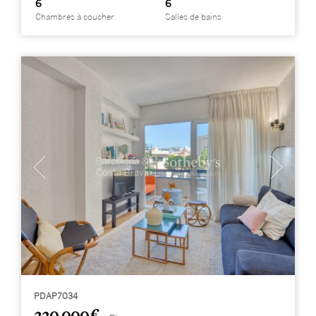
6
6
Chambres à coucher
Salles de bains
PDAP7034