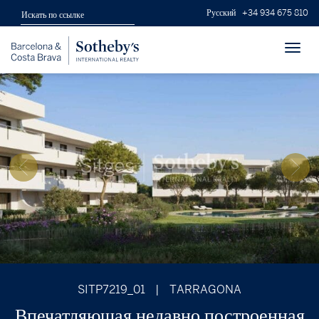
Русский
+34 934 675 810
Toggl
navig
SITP7219_01
|
TARRAGONA
Впечатляющая недавно построенная