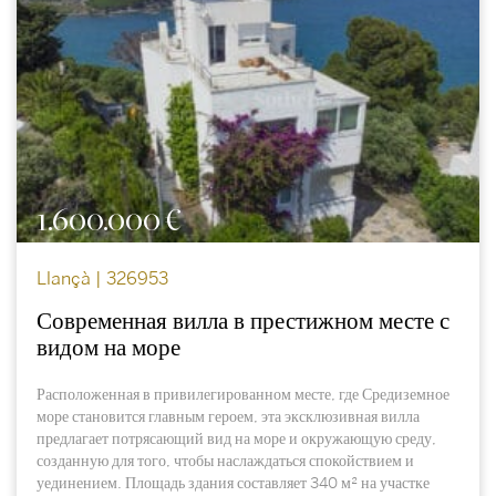
1.600.000 €
Llançà | 326953
Современная вилла в престижном месте с
видом на море
Расположенная в привилегированном месте, где Средиземное
море становится главным героем, эта эксклюзивная вилла
предлагает потрясающий вид на море и окружающую среду,
созданную для того, чтобы наслаждаться спокойствием и
уединением. Площадь здания составляет 340 м² на участке