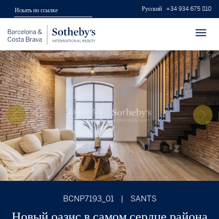
Русский
+34 934 675 810
Toggl
navig
BCNP7193_01
|
SANTS
Новый оазис в самом сердце района