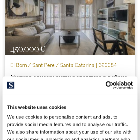
450.000 €
El Born / Sant Pere / Santa Catarina | 326684
Уютная однокомнатная квартира в районе
Борн
Квартира площадью 49 м² с 1 спальней и 1 ванной комнатой в
центре города, на красивой площади Борн. При входе в
This website uses cookies
квартиру открывается просторная гостиная-столовая с
We use cookies to personalise content and ads, to
открытой кухней американского типа, из которой выходят 2
красивых балкона с видом на площадь,...
provide social media features and to analyse our traffic.
We also share information about your use of our site with
our social media, advertising and analytics partners who