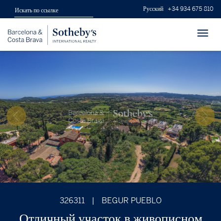
Русский
+34 934 675 810
Toggl
navig
326311
|
BEGUR PUEBLO
Отличный участок в живописном