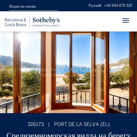
Русский
+34 934 675 810
Toggl
navig
326173
|
PORT DE LA SELVA (EL)
Средиземноморская вилла на берегу