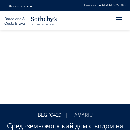
Русский
+34 934 675 810
Toggl
navig
BEGP6429
|
TAMARIU
Средиземноморский дом с видом на