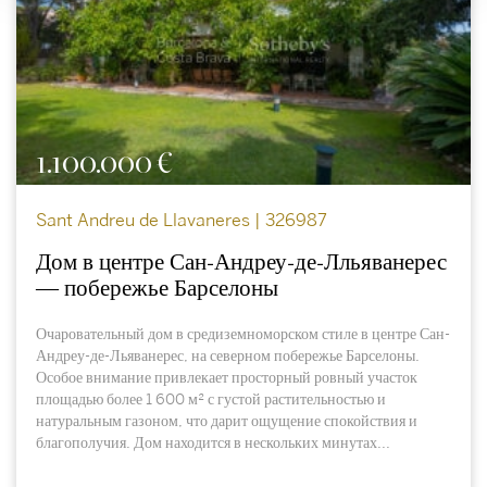
1.100.000 €
Sant Andreu de Llavaneres | 326987
Дом в центре Сан-Андреу-де-Лльяванерес
— побережье Барселоны
Очаровательный дом в средиземноморском стиле в центре Сан-
Андреу-де-Льяванерес, на северном побережье Барселоны.
Особое внимание привлекает просторный ровный участок
площадью более 1 600 м² с густой растительностью и
натуральным газоном, что дарит ощущение спокойствия и
благополучия. Дом находится в нескольких минутах...