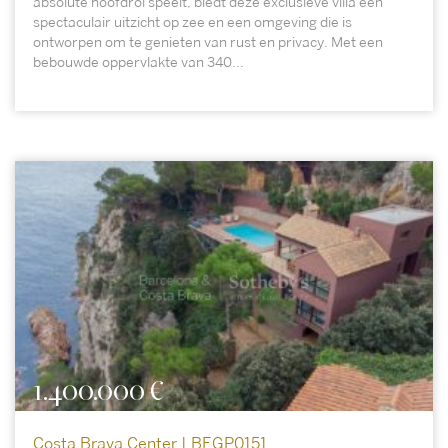
absolute hoofdrol speelt, biedt deze exclusieve villa een
spectaculair uitzicht op zee en een omgeving die is
ontworpen om te genieten van rust en privacy. Met een
bebouwde oppervlakte van 340...
1.400.000 €
Costa Brava Center | BEGP0151