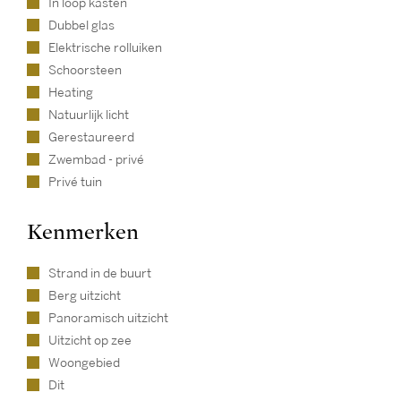
In loop kasten
Dubbel glas
Elektrische rolluiken
Schoorsteen
Heating
Natuurlijk licht
Gerestaureerd
Zwembad - privé
Privé tuin
Kenmerken
Strand in de buurt
Berg uitzicht
Panoramisch uitzicht
Uitzicht op zee
Woongebied
Dit