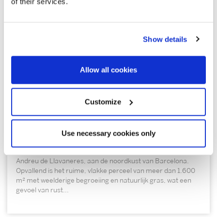
of their services.
Show details
Allow all cookies
1.100.000 €
Sant Andreu de Llavaneres | 326987
Customize
Huis in het centrum van Sant Andreu de
Llavaneres – Kust van Barcelona
Use necessary cookies only
Charmant huis in mediterrane stijl in het centrum van Sant
Andreu de Llavaneres, aan de noordkust van Barcelona.
Opvallend is het ruime, vlakke perceel van meer dan 1.600
m² met weelderige begroeiing en natuurlijk gras, wat een
gevoel van rust...