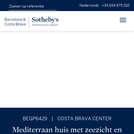
Nederlands
+34 934 675 810
Toggl
navig
BEGP6429
|
COSTA BRAVA CENTER
Mediterraan huis met zeezicht en