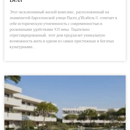
Этот эксклюзивный жилой комплекс, расположенный на
знаменитой барселонской улице Пасео д'Исабель II, сочетает в
себе историческую утонченность с современностью и
роскошными удобствами XXI века. Тщательно
отреставрированный, этот дом предлагает уникальную
возможность жить в одном из самых престижных и богатых
культурными...