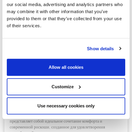
our social media, advertising and analytics partners who
may combine it with other information that you’ve
provided to them or that they’ve collected from your use
of their services.
Show details
От 665.000 €
Allow all cookies
Eixample | 425671
Consell de Cent: роскошная жизнь в
зеленом оазисе района Эшампле
Customize
Представляем жилой комплекс «Consell de Cent» —
престижный жилой проект, расположенный в оживлённом
Use necessary cookies only
сердце Барселоны, на одной из самых востребованных улиц в
центре города. Это тщательно отреставрированное здание
представляет собой идеальное сочетание комфорта и
современной роскоши, созданное для удовлетворения