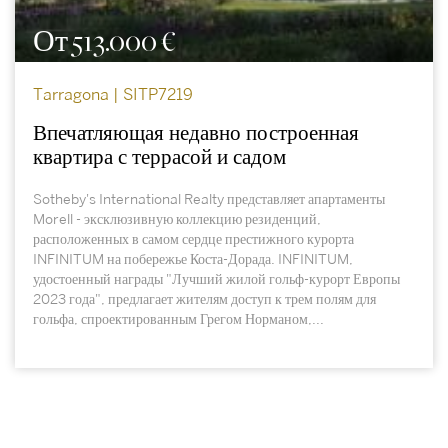
От 513.000 €
Tarragona | SITP7219
Впечатляющая недавно построенная
квартира с террасой и садом
Sotheby's International Realty представляет апартаменты
Morell - эксклюзивную коллекцию резиденций,
расположенных в самом сердце престижного курорта
INFINITUM на побережье Коста-Дорада. INFINITUM,
удостоенный награды "Лучший жилой гольф-курорт Европы
2023 года", предлагает жителям доступ к трем полям для
гольфа, спроектированным Грегом Норманом,...