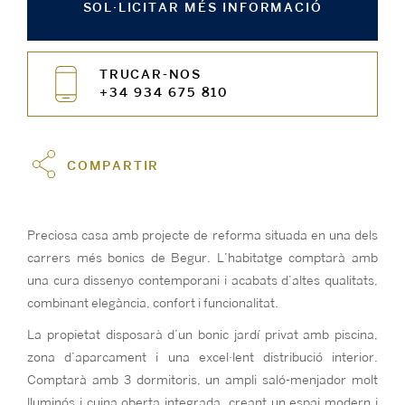
SOL·LICITAR MÉS INFORMACIÓ
TRUCAR-NOS
+34 934 675 810
COMPARTIR
Preciosa casa amb projecte de reforma situada en una dels
carrers més bonics de Begur. L’habitatge comptarà amb
una cura dissenyo contemporani i acabats d’altes qualitats,
combinant elegància, confort i funcionalitat.
La propietat disposarà d’un bonic jardí privat amb piscina,
zona d’aparcament i una excel·lent distribució interior.
Comptarà amb 3 dormitoris, un ampli saló-menjador molt
lluminós i cuina oberta integrada, creant un espai modern i