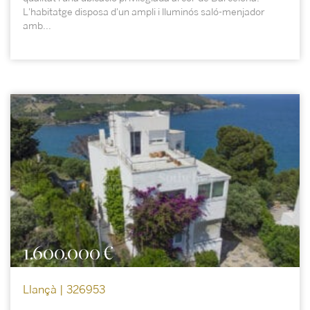
L'habitatge disposa d'un ampli i lluminós saló-menjador
amb...
1.600.000 €
Llançà | 326953