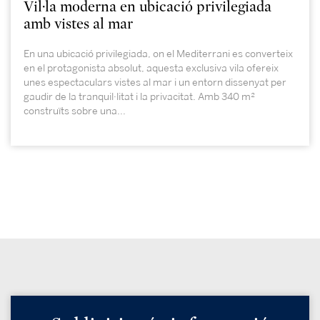
Vil·la moderna en ubicació privilegiada
amb vistes al mar
En una ubicació privilegiada, on el Mediterrani es converteix
en el protagonista absolut, aquesta exclusiva vila ofereix
unes espectaculars vistes al mar i un entorn dissenyat per
gaudir de la tranquil·litat i la privacitat. Amb 340 m²
construïts sobre una...