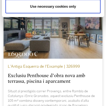
Use necessary cookies only
1.695.000 €
L'Antiga Esquerra de l'Eixample | 326999
Exclusiu Penthouse d’obra nova amb
terrassa, piscina i aparcament
Situat al prestigiós carrer Provença, entre Rambla de
Catalunya i Enric Granados, aquest exclusiu Penthouse de
105 m² combina disseny contemporani, acabats d'alta
qualitat i una ubicació privilegiada al cor de Barcelona.