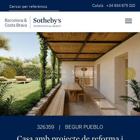
Català
+34 934 675 810
Toggl
navig
326359
|
BEGUR PUEBLO
Casa amb projecte de reforma i