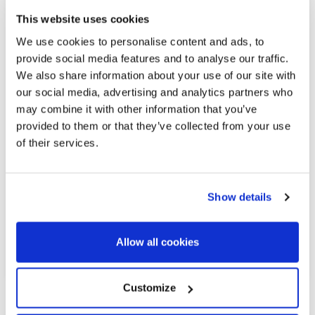
This website uses cookies
We use cookies to personalise content and ads, to
provide social media features and to analyse our traffic.
1.800.000 €
We also share information about your use of our site with
our social media, advertising and analytics partners who
may combine it with other information that you’ve
La Barceloneta | 326945
provided to them or that they’ve collected from your use
Penthouse amb piscina a la Barceloneta
of their services.
amb vistes al mar.
Àtic dúplex de 134 m2 i 2 àmplies terrasses, una d'elles amb
Show details
piscina i espectaculars vistes del port i la platja de la
Barceloneta en finca contemporània en excel·lents
condicions. La propietat compta amb 3 habitacions dobles i
Allow all cookies
3 banys....
Customize