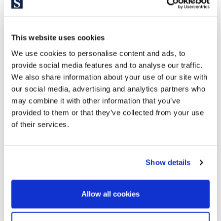
This website uses cookies
We use cookies to personalise content and ads, to
1.800.000 €
provide social media features and to analyse our traffic.
We also share information about your use of our site with
our social media, advertising and analytics partners who
La Barceloneta | 326945
may combine it with other information that you’ve
Penthouse mit Pool in Barceloneta und
provided to them or that they’ve collected from your use
Meerblick
of their services.
134 m² große Duplex-Dachgeschosswohnung mit 2
großzügigen Terrassen, von denen eine über einen Pool
Show details
verfügt, sowie spektakulärem Blick auf den Hafen und den
Strand von Barcelonata in einem modernen Wohnkomplex
in ausgezeichnetem Zustand. Die Immobilie verfügt über 3
Allow all cookies
Doppelzimmer und...