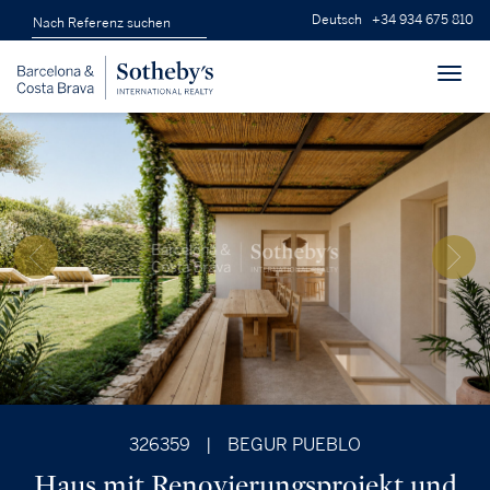
Deutsch
+34 934 675 810
Toggl
navig
326359
|
BEGUR PUEBLO
Haus mit Renovierungsprojekt und