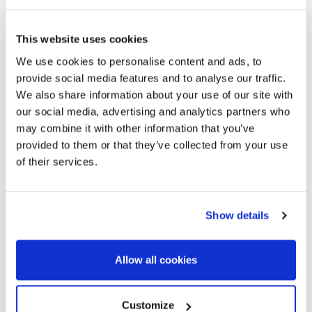
This website uses cookies
We use cookies to personalise content and ads, to
provide social media features and to analyse our traffic.
We also share information about your use of our site with
our social media, advertising and analytics partners who
1.800.000 €
may combine it with other information that you’ve
provided to them or that they’ve collected from your use
La Barceloneta | 326945
of their services.
Penthouse met zwembad in Barceloneta
met uitzicht op zee
Show details
Duplex-penthouse van 134 m² met 2 ruime terrassen,
waarvan één met zwembad, en een spectaculair uitzicht op
de haven en het strand van Barcelonata, gelegen in een
Allow all cookies
modern appartementencomplex in uitstekende staat. De
woning beschikt over 3 tweepersoonsslaapkamers en 3...
Customize