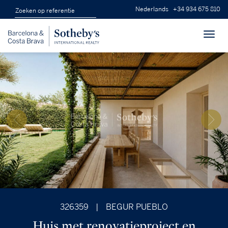
Nederlands
+34 934 675 810
Toggl
navig
326359
|
BEGUR PUEBLO
Huis met renovatieproject en