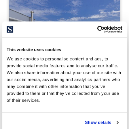
This website uses cookies
We use cookies to personalise content and ads, to
provide social media features and to analyse our traffic.
We also share information about your use of our site with
our social media, advertising and analytics partners who
may combine it with other information that you’ve
BCNP4769
provided to them or that they’ve collected from your use
2.700.000 €
Casa unifamiliar
of their services.
Barcelona Ciudad - Sarrià - Sarrià / Sant Gervasi
Vierstöckiges Haus mit
außergewöhnlicher Aussicht auf
Show details