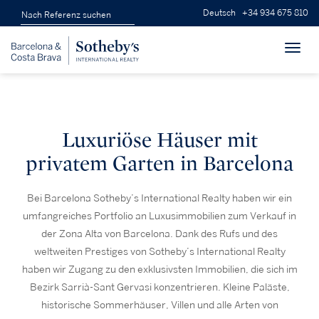
Deutsch
+34 934 675 810
Toggl
navig
Luxuriöse Häuser mit
privatem Garten in Barcelona
Bei Barcelona Sotheby’s International Realty haben wir ein
umfangreiches Portfolio an Luxusimmobilien zum Verkauf in
der Zona Alta von Barcelona. Dank des Rufs und des
weltweiten Prestiges von Sotheby’s International Realty
haben wir Zugang zu den exklusivsten Immobilien, die sich im
Bezirk Sarrià-Sant Gervasi konzentrieren. Kleine Paläste,
historische Sommerhäuser, Villen und alle Arten von