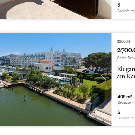
5
Schlafzim
326604
2.700.
Costa Brav
Elegan
am Ka
405 m²
Bebaute F
5
Schlafzim