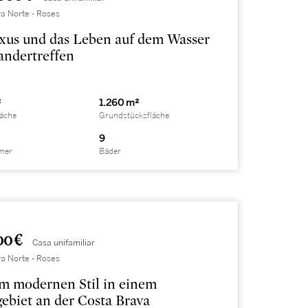
a Norte - Roses
us und das Leben auf dem Wasser
andertreffen
²
1.260 m²
läche
Grundstücksfläche
9
mer
Bäder
00 €
Casa unifamiliar
a Norte - Roses
m modernen Stil in einem
biet an der Costa Brava