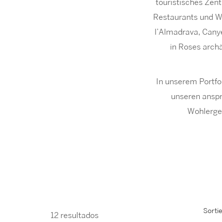
touristisches Zent
Restaurants und Wo
l’Almadrava, Canye
in Roses arch
In unserem Portfol
unseren anspr
Wohlergeh
Sorti
12 resultados