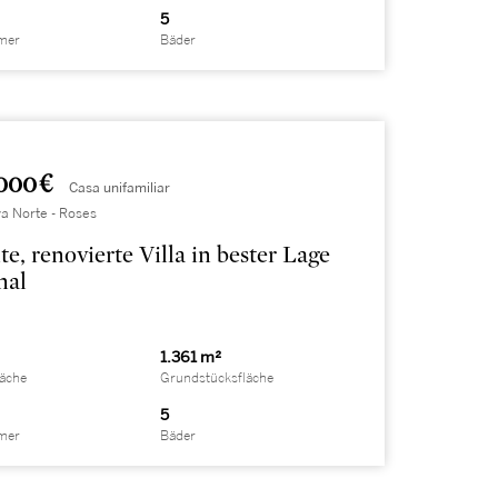
5
mer
Bäder
000 €
Casa unifamiliar
a Norte - Roses
te, renovierte Villa in bester Lage
nal
1.361 m²
läche
Grundstücksfläche
5
mer
Bäder