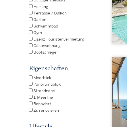
Garagenstellplatz
Heizung
Terrasse / Balkon
Garten
Schwimmbad
Gym
Lizenz Touristenvermietung
Gästewohnung
Bootsanleger
Eigenschaften
Meerblick
Panoramablick
Strandnähe
1. Meerline
Renoviert
Zu renovieren
Lifestyle