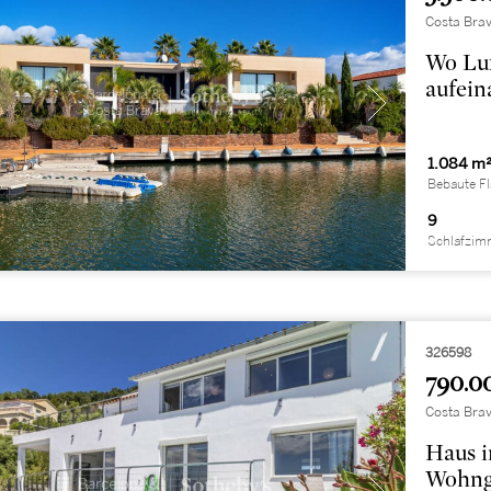
Costa Brav
Wo Lux
aufein
1.084 m
Bebaute F
9
Schlafzim
326598
790.0
Costa Brav
Haus i
Wohnge