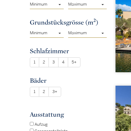
Minimum
Maximum
2
Grundstücksgrösse (m
)
Minimum
Maximum
Schlafzimmer
1
2
3
4
5+
Bäder
1
2
3+
Ausstattung
Aufzug