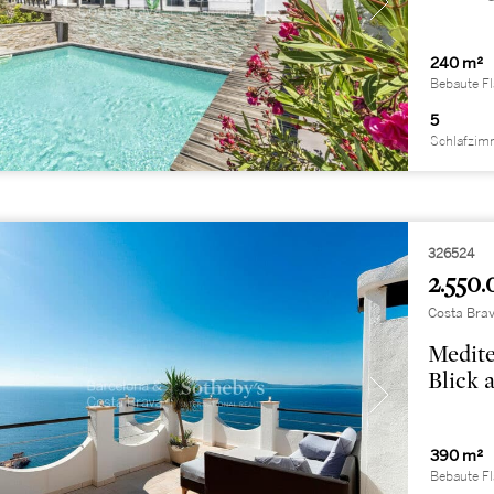
240 m²
Bebaute F
5
Schlafzim
326524
2.550.
Costa Brav
Medite
Blick 
390 m²
Bebaute F