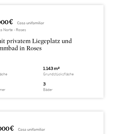
000 €
Casa unifamiliar
a Norte - Roses
mit privatem Liegeplatz und
mmbad in Roses
1.143 m²
läche
Grundstücksfläche
3
mer
Bäder
000 €
Casa unifamiliar