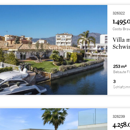
326322
1.495.
Costa Brav
Villa 
Schwi
253 m²
Bebaute F
3
Schlafzim
326239
4.258.