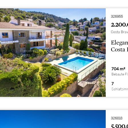
326955
2.200.
Costa Brav
Elegan
Costa 
704 m²
Bebaute F
7
Schlafzim
326818
5.500.