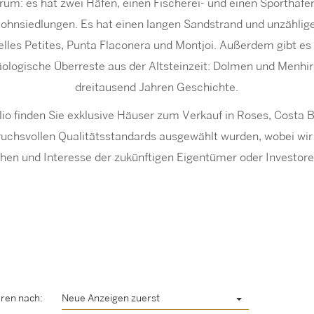
rum: es hat zwei Häfen, einen Fischerei- und einen Sporthafe
hnsiedlungen. Es hat einen langen Sandstrand und unzählig
lles Petites, Punta Flaconera und Montjoi. Außerdem gibt es 
äologische Überreste aus der Altsteinzeit: Dolmen und Menhir
dreitausend Jahren Geschichte.
io finden Sie exklusive Häuser zum Verkauf in Roses, Costa B
uchsvollen Qualitätsstandards ausgewählt wurden, wobei wi
en und Interesse der zukünftigen Eigentümer oder Investor
eren nach:
Neue Anzeigen zuerst