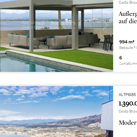
Costa Brav
Außerg
auf di
994 m²
Bebaute F
6
Schlafzim
ALTP6155
1.390.
Costa Brav
Moder