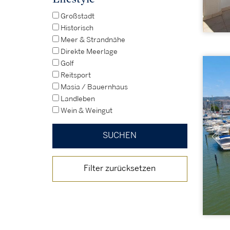
Großstadt
Historisch
Meer & Strandnähe
Direkte Meerlage
Golf
Reitsport
Masia / Bauernhaus
Landleben
Wein & Weingut
Filter zurücksetzen