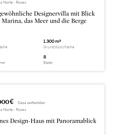
a Norte - Roses
ewöhnliche Designervilla mit Blick
e Marina, das Meer und die Berge
1.300 m²
läche
Grundstücksfläche
8
mer
Bäder
000 €
Casa unifamiliar
a Norte - Roses
nes Design-Haus mit Panoramablick