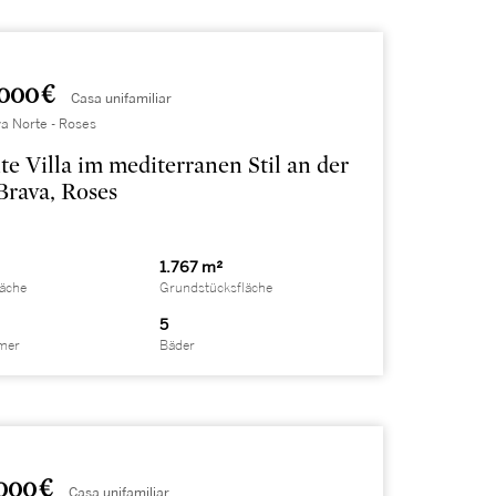
000 €
Casa unifamiliar
a Norte - Roses
te Villa im mediterranen Stil an der
Brava, Roses
1.767 m²
läche
Grundstücksfläche
5
mer
Bäder
000 €
Casa unifamiliar