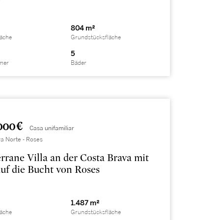
804 m²
läche
Grundstücksfläche
5
mer
Bäder
000 €
Casa unifamiliar
a Norte - Roses
rrane Villa an der Costa Brava mit
auf die Bucht von Roses
1.487 m²
läche
Grundstücksfläche