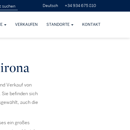
+34 934 675 810
Deutsch
TE
VERKAUFEN
STANDORTE
KONTAKT
irona
und Verkauf von
 Sie befinden sich
sgewählt, auch die
ses ein großes